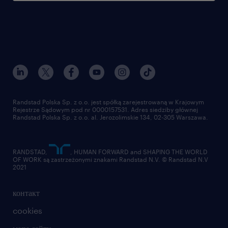
Randstad Polska Sp. z o.o. jest spółką zarejestrowaną w Krajowym
Rejestrze Sądowym pod nr 0000157531. Adres siedziby głównej
Randstad Polska Sp. z o.o. al. Jerozolimskie 134, 02-305 Warszawa.
RANDSTAD,
, HUMAN FORWARD and SHAPING THE WORLD
OF WORK są zastrzeżonymi znakami Randstad N.V. © Randstad N.V
2021
контакт
cookies