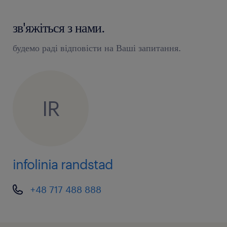
оптимізація складських процесів
ведення складської документації згідно з
зв'яжіться з нами.
прийнятими правилами
будемо раді відповісти на Ваші запитання.
очікуємо / oczekujemy
навички роботи з комп'ютером
IR
знання програми Excel
готовність до роботи в позмінній системі
infolinia randstad
+48 717 488 888
Для участі в процесі рекрутації необхідно
надіслати актуальне CV (якщо у Вас його немає,
ми допоможемо його скласти). Після розгляду