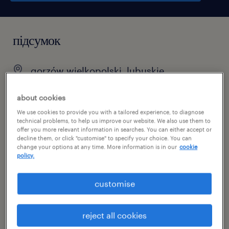
підсумок
gorzów wielkopolski, lubuskie
тимчасовий
about cookies
pełen etat
We use cookies to provide you with a tailored experience, to diagnose
technical problems, to help us improve our website. We also use them to
offer you more relevant information in searches. You can either accept or
decline them, or click "customise" to specify your choice. You can
change your options at any time. More information is in our
cookie
специальность
policy.
зберігання / дистрибуція
customise
номер посилання
46928820
reject all cookies