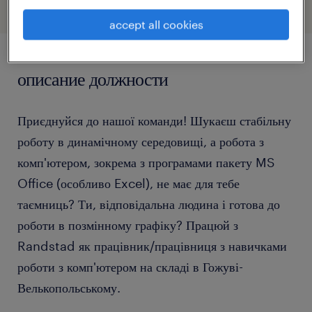
accept all cookies
описание должности
Приєднуйся до нашої команди! Шукаєш стабільну
роботу в динамічному середовищі, а робота з
комп'ютером, зокрема з програмами пакету MS
Office (особливо Excel), не має для тебе
таємниць? Ти, відповідальна людина і готова до
роботи в позмінному графіку? Працюй з
Randstad як працівник/працівниця з навичками
роботи з комп'ютером на складі в Гожуві-
Велькопольському.