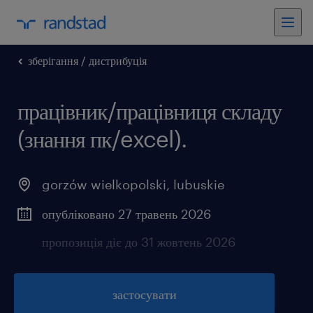
зберігання / дистрибуція
працівник/працівниця складу
(знання пк/excel).
gorzów wielkopolski
,
lubuskie
опубліковано 27 травень 2026
пропозиція діє до 31 жовтень 2026
застосувати