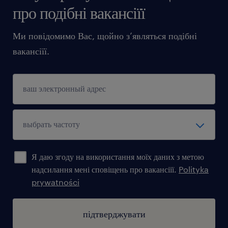
про подібні вакансіїї
оформлення страхування
підтримку нашого консультанта на кожному
Ми повідомимо Вас, щойно з’являться подібні
етапі рекрутації та працевлаштування
вакансіїї.
Я даю згоду на використання моїх даних з метою
надсилання мені сповіщень про вакансіїї.
Polityka
prywatności
підтверджувати