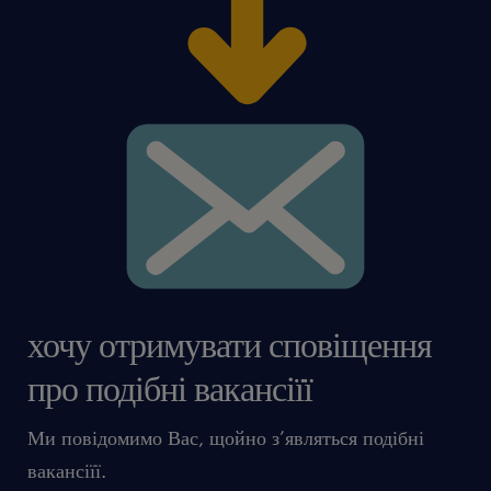
хочу отримувати сповіщення
про подібні вакансіїї
Ми повідомимо Вас, щойно з’являться подібні
вакансіїї.