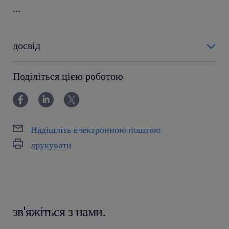
...
досвід
12-24 miesiące
Поділіться цією роботою
Надішліть електронною поштою
друкувати
зв'яжіться з нами.