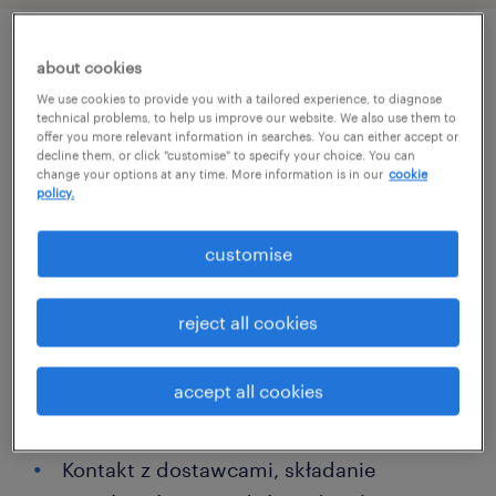
about cookies
описание должности
We use cookies to provide you with a tailored experience, to diagnose
technical problems, to help us improve our website. We also use them to
offer you more relevant information in searches. You can either accept or
Jeśli masz doświadczenie w obszarze
decline them, or click "customise" to specify your choice. You can
change your options at any time. More information is in our
cookie
Zakupów, czujesz się komfortowo w
policy.
międzynarodowym środowisku i
komunikujesz się w języku angielskim, dołącz
customise
do firmy specjalizującej się w
zaawansowanych technologiach
reject all cookies
przemysłowych w Lubinie. APLIKUJ!
accept all cookies
zadania
Kontakt z dostawcami, składanie