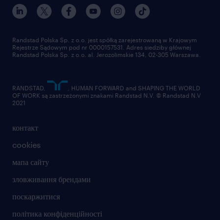
Randstad Polska Sp. z o.o. jest spółką zarejestrowaną w Krajowym
Rejestrze Sądowym pod nr 0000157531. Adres siedziby głównej
Randstad Polska Sp. z o.o. al. Jerozolimskie 134, 02-305 Warszawa.
RANDSTAD,
, HUMAN FORWARD and SHAPING THE WORLD
OF WORK są zastrzeżonymi znakami Randstad N.V. © Randstad N.V
2021
контакт
cookies
мапа сайту
зловживання брендами
поскаржитися
політика конфіденційності