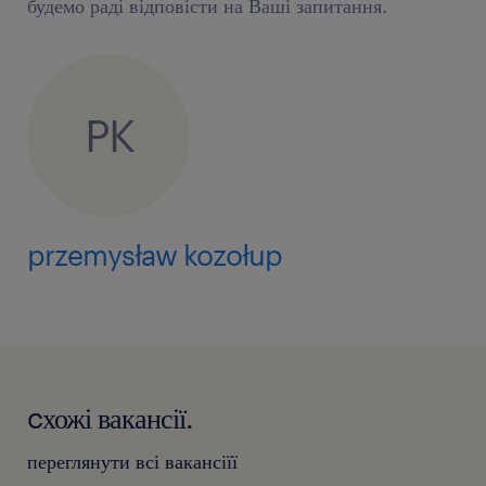
будемо раді відповісти на Ваші запитання.
PK
przemysław kozołup
cхожі вакансії.
переглянути всі вакансіїї