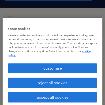
підсумок
about cookies
wrocław, dolnośląskie
We use cookies to provide you with a tailored experience, to diagnose
technical problems, to help us improve our website. We also use them to
praca tymczasowa
offer you more relevant information in searches. You can either accept or
decline them, or click "customise" to specify your choice. You can
pełen etat
change your options at any time. More information is in our
cookie
policy.
customise
специальность
ssc / bpo
reject all cookies
номер посилання
47065839
accept all cookies