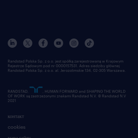
Sprawny proces rekrutacyjny
Model pracy zdalnej - z opcją hybrydową
we Wrocławiu
Elastyczne godziny pracy
Prywatna opieka medyczna
Ubezpieczenie na życie/wypadek (PZU)
Randstad Polska Sp. z o.o. jest spółką zarejestrowaną w Krajowym
Rejestrze Sądowym pod nr 0000157531. Adres siedziby głównej
Randstad Polska Sp. z o.o. al. Jerozolimskie 134, 02-305 Warszawa.
Karta sportowa (dla Ciebie lub Twoich
bliskich)
RANDSTAD,
, HUMAN FORWARD and SHAPING THE WORLD
Kafeteria online - platforma benefitów
OF WORK są zastrzeżonymi znakami Randstad N.V. © Randstad N.V
2021
Umowa na czas określony (12 lub 18
контакт
miesięcy)
cookies
Agencja zatrudnienia – nr wpisu 47
мапа сайту