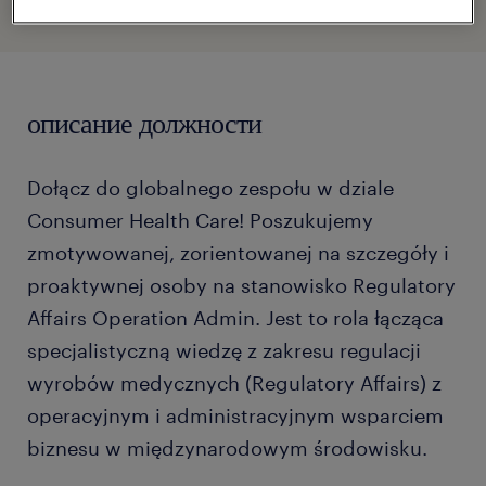
описание должности
Dołącz do globalnego zespołu w dziale
Consumer Health Care! Poszukujemy
zmotywowanej, zorientowanej na szczegóły i
proaktywnej osoby na stanowisko Regulatory
Affairs Operation Admin. Jest to rola łącząca
specjalistyczną wiedzę z zakresu regulacji
wyrobów medycznych (Regulatory Affairs) z
operacyjnym i administracyjnym wsparciem
biznesu w międzynarodowym środowisku.