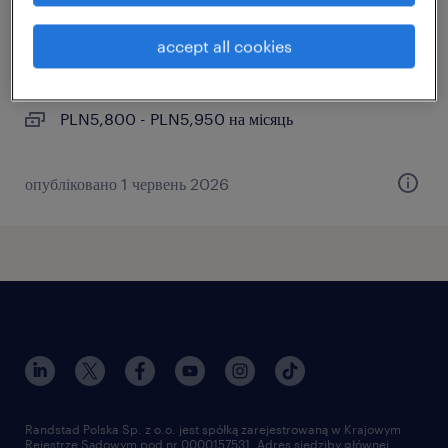
виробництва
accept all cookies
jelcz-laskowice, dolnośląskie
тимчасовий
PLN5,800 - PLN5,950 на місяць
опубліковано 1 червень 2026
Randstad Polska Sp. z o.o. jest spółką zarejestrowaną w Krajowym
Rejestrze Sądowym pod nr 0000157531. Adres siedziby głównej