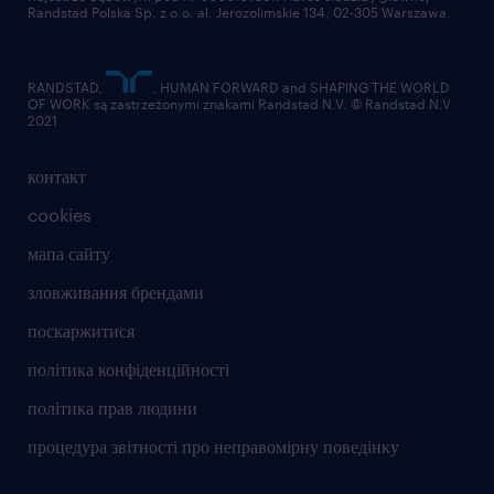
Randstad Polska Sp. z o.o. al. Jerozolimskie 134, 02-305 Warszawa.
RANDSTAD,
, HUMAN FORWARD and SHAPING THE WORLD
OF WORK są zastrzeżonymi znakami Randstad N.V. © Randstad N.V
2021
контакт
cookies
мапа сайту
зловживання брендами
поскаржитися
політика конфіденційності
політика прав людини
процедура звітності про неправомірну поведінку