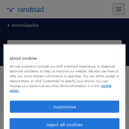
dolnośląskie
about cookies
We use cookies to provide you with a tailored experience, to diagnose
technical problems, to help us improve our website. We also use them to
Для вас знайдено вакансії 1 виробництво y
offer you more relevant information in searches. You can either accept or
decline them, or click "customise" to specify your choice. You can
Jelcz-Laskowice, Dolnośląskie
change your options at any time. More information is in our
cookie
policy.
фильтр
2
customise
працівник виробництва/працівниця
reject all cookies