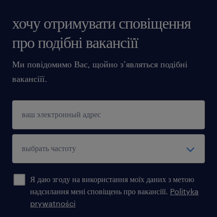
хочу отримувати сповіщення
про подібні вакансіїї
Ми повідомимо Вас, щойно з’являться подібні
вакансіїї.
Я даю згоду на використання моїх даних з метою
надсилання мені сповіщень про вакансіїї.
Polityka
prywatności