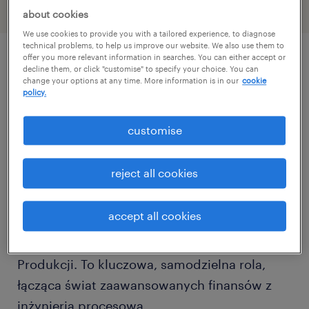
about cookies
We use cookies to provide you with a tailored experience, to diagnose
technical problems, to help us improve our website. We also use them to
offer you more relevant information in searches. You can either accept or
decline them, or click "customise" to specify your choice. You can
описание должности
change your options at any time. More information is in our
cookie
policy.
Masz ponad 5-letnie doświadczenie w
customise
controllingu produkcji (najlepiej dla branży
FMCG) i chcesz wejść na wyższy poziom
reject all cookies
samodzielności?
accept all cookies
Do zespołu finansowego naszego Klienta
poszukujemy Starszego Kontrolera Kosztów
Produkcji. To kluczowa, samodzielna rola,
łącząca świat zaawansowanych finansów z
inżynierią procesową.