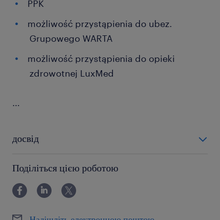
PPK
możliwość przystąpienia do ubez.
Grupowego WARTA
możliwość przystąpienia do opieki
zdrowotnej LuxMed
...
досвід
powyżej 24 miesięcy
Поділіться цією роботою
Надішліть електронною поштою