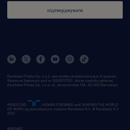
підтверджувати
Randstad Polska Sp. z o.o. jest spółką zarejestrowaną w Krajowym
Rejestrze Sądowym pod nr 0000157531. Adres siedziby głównej
Randstad Polska Sp. z o.o. al. Jerozolimskie 134, 02-305 Warszawa.
RANDSTAD,
, HUMAN FORWARD and SHAPING THE WORLD
OF WORK są zastrzeżonymi znakami Randstad N.V. © Randstad N.V
2021
контакт