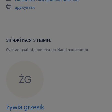
друкувати
зв'яжіться з нами.
будемо раді відповісти на Ваші запитання.
ŻG
żywia grzesik