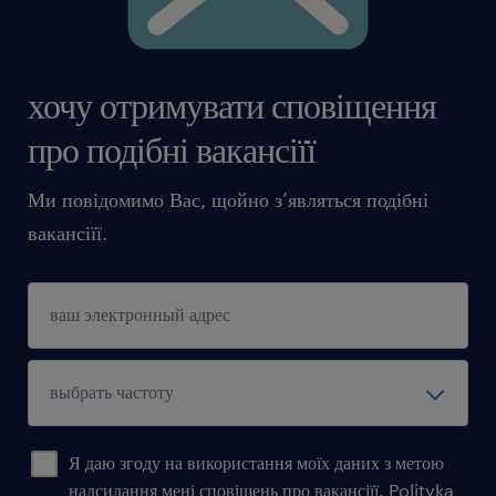
хочу отримувати сповіщення
про подібні вакансіїї
Ми повідомимо Вас, щойно з’являться подібні
вакансіїї.
Я даю згоду на використання моїх даних з метою
надсилання мені сповіщень про вакансіїї.
Polityka