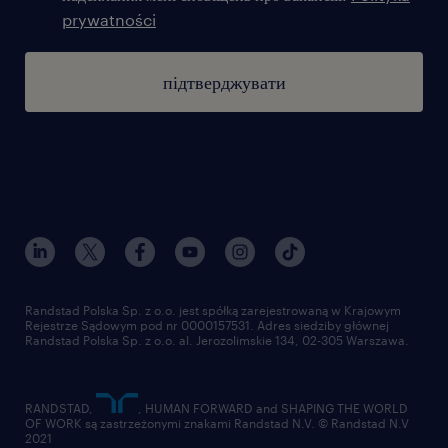
prywatności
підтверджувати
Randstad Polska Sp. z o.o. jest spółką zarejestrowaną w Krajowym
Rejestrze Sądowym pod nr 0000157531. Adres siedziby głównej
Randstad Polska Sp. z o.o. al. Jerozolimskie 134, 02-305 Warszawa.
RANDSTAD,
, HUMAN FORWARD and SHAPING THE WORLD
OF WORK są zastrzeżonymi znakami Randstad N.V. © Randstad N.V
2021