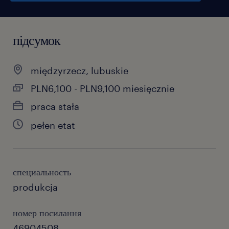
підсумок
międzyrzecz, lubuskie
PLN6,100 - PLN9,100 miesięcznie
praca stała
pełen etat
специальность
produkcja
номер посилання
46904508