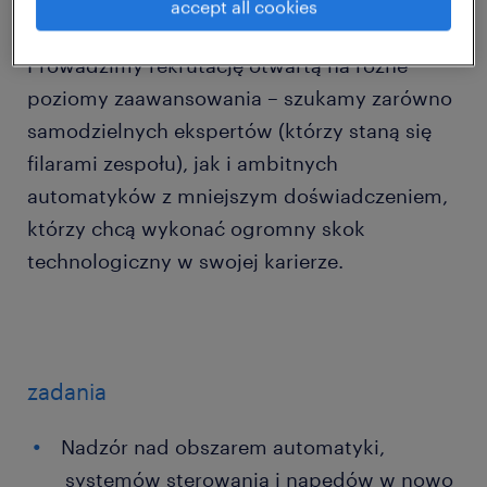
accept all cookies
Prowadzimy rekrutację otwartą na różne
poziomy zaawansowania – szukamy zarówno
samodzielnych ekspertów (którzy staną się
filarami zespołu), jak i ambitnych
automatyków z mniejszym doświadczeniem,
którzy chcą wykonać ogromny skok
technologiczny w swojej karierze.
zadania
Nadzór nad obszarem automatyki,
systemów sterowania i napędów w nowo