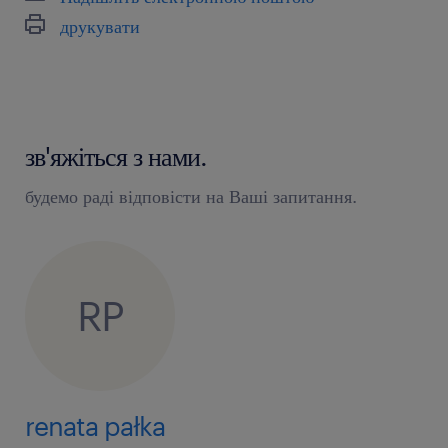
друкувати
зв'яжіться з нами.
будемо раді відповісти на Ваші запитання.
RP
renata pałka