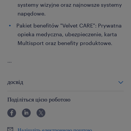
systemy wizyjne oraz najnowsze systemy
napędowe.
Pakiet benefitów "Velvet CARE": Prywatna
opieka medyczna, ubezpieczenie, karta
Multisport oraz benefity produktowe.
...
досвід
12-24 miesiące
Поділіться цією роботою
Надішліть електронною поштою