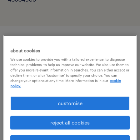
описание должности
about cookies
We use cookies to provide you with a tailored experience, to diagnose
Dla naszego Klienta, firmy Velvet CARE,
technical problems, to help us improve our website. We also use them to
offer you more relevant information in searches. You can either accept or
realizujemy prestiżowy projekt budowy
decline them, or click "customise" to specify your choice. You can
change your options at any time. More information is in our
cookie
struktur technicznych od zera. Poszukujemy
policy.
Automatyka, który obejmie kluczową rolę
przy rozruchu i nadzorze nad jedną z
customise
najnowocześniejszych linii produkcyjnych w
Europie.
reject all cookies