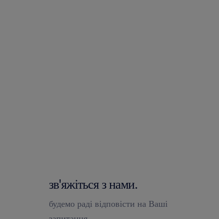
зв'яжіться з нами.
будемо раді відповісти на Ваші
запитання.