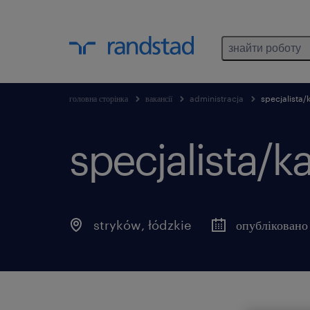
знайти роботу
головна сторінка
вакансії
administracja
specjalista/k
specjalista/ka
stryków
,
łódzkie
опубліковано