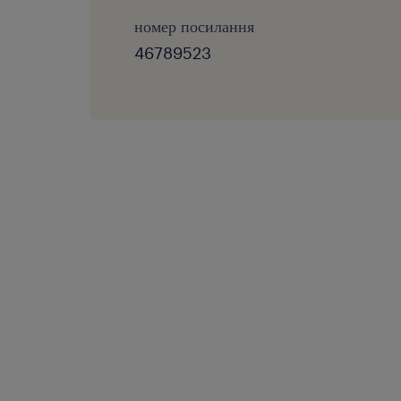
номер посилання
46789523