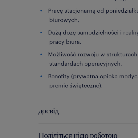
Pracę stacjonarną od poniedział
biurowych,
Dużą dozę samodzielności i realn
pracy biura,
Możliwość rozwoju w strukturach
standardach operacyjnych,
Benefity (prywatna opieka medyc
premie świąteczne).
досвід
12-24 miesiące
Поділіться цією роботою