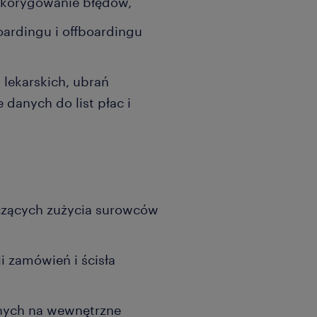
z korygowanie błędów,
ardingu i offboardingu
lekarskich, ubrań
danych do list płac i
czących zużycia surowców
i zamówień i ścisła
jnych na wewnętrzne