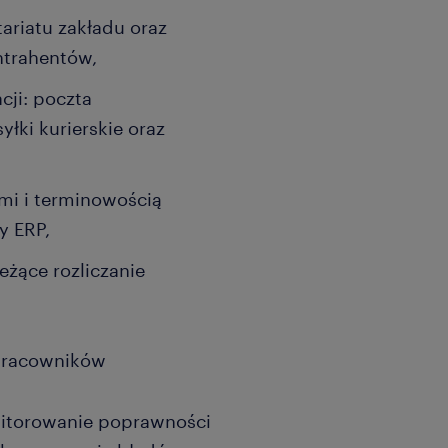
riatu zakładu oraz
ntrahentów,
ji: poczta
łki kurierskie oraz
i i terminowością
y ERP,
eżące rozliczanie
 Pracowników
nitorowanie poprawności