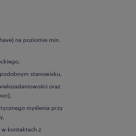
 have) na poziomie min.
eckiego,
 podobnym stanowisku,
 wielozadaniowości oraz
hoc),
litycznego myślenia przy
y,
 w kontaktach z