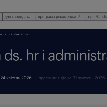
для кандидата
програма рекомендацій
про Rands
a ds. hr i administracji
 ds. hr i administr
 24 квітень 2026
пропозиція діє до 31 жовтень 2026