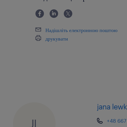
Надішліть електронною поштою
друкувати
jana lew
JL
+48 667