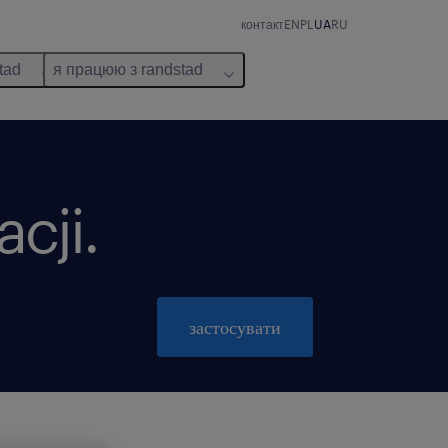
контакт
EN
PL
UA
RU
tad
я працюю з randstad
acji.
застосувати