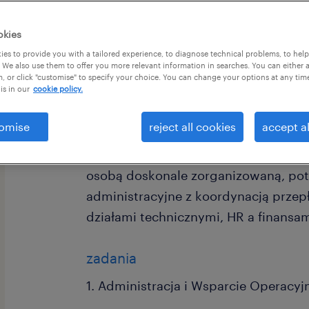
okies
es to provide you with a tailored experience, to diagnose technical problems, to hel
 We also use them to offer you more relevant information in searches. You can either 
, or click "customise" to specify your choice. You can change your options at any tim
is in our
cookie policy.
Dla naszego Klienta – dynamicznie ro
nowoczesnego zakładu produkcyjnego
omise
reject all cookies
accept al
rynkowej – poszukujemy osoby, która 
i kluczowym wsparciem dla kadry zarz
osobą doskonale zorganizowaną, potr
administracyjne z koordynacją przep
działami technicznymi, HR a finansami
zadania
1. Administracja i Wsparcie Operacyj