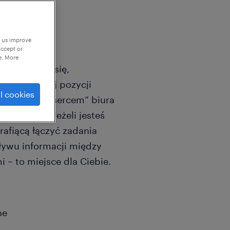
p us improve
accept or
e. More
zwijającego się,
 o stabilnej pozycji
l cookies
stanie się „sercem” biura
ądzającej. Jeżeli jesteś
afiącą łączyć zadania
ływu informacji między
 – to miejsce dla Ciebie.
ne