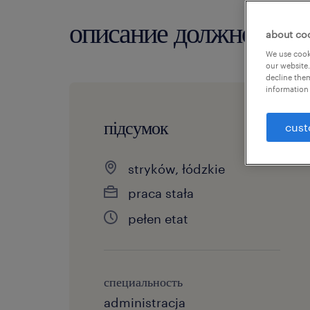
описание должности
about co
We use cooki
our website.
decline them
information 
підсумок
cust
stryków, łódzkie
praca stała
pełen etat
специальность
administracja