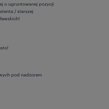
ej o ugruntowanej pozycji
tenta / starszej
cławskich!
ęsto!
owych pod nadzorem