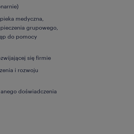
onarnie)
 opieka medyczna,
zpieczenia grupowego,
tęp do pomocy
zwijającej się firmie
enia i rozwoju
danego doświadczenia