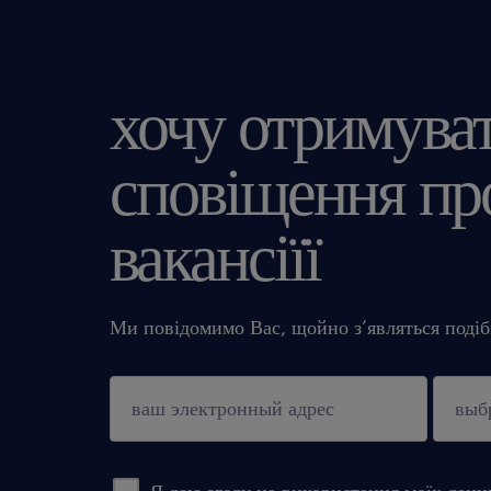
хочу отримува
сповіщення про
вакансіїї
Ми повідомимо Вас, щойно з’являться подібн
підтверджувати
Я даю згоду на використання моїх дани