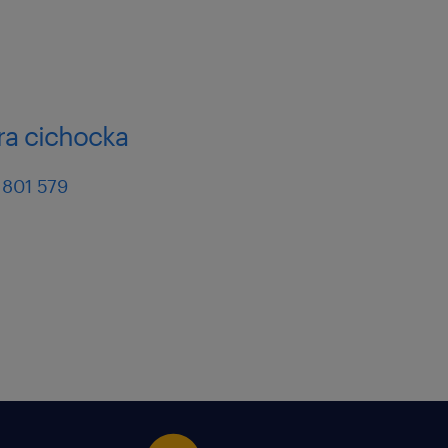
ra cichocka
 801 579