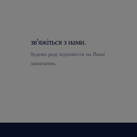
зв'яжіться з нами.
будемо раді відповісти на Ваші
запитання.