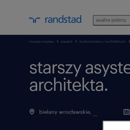
знайти роботу
головна сторінка
вакансії
budownictwo / architektura
starszy asyst
architekta.
bielany wrocławskie
,
dolnośląskie