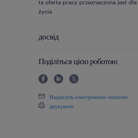
ta oferta pracy przeznaczona jest dl
życia
досвід
12-24 miesiące
Поділіться цією роботою
Надішліть електронною поштою
друкувати