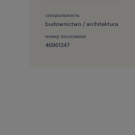
специальность
budownictwo / architektura
номер посилання
46961247