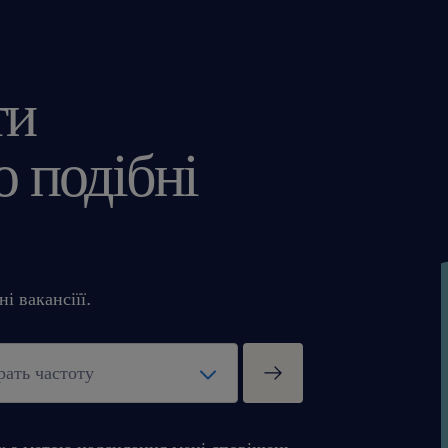
ти
 подібні
і вакансіїї.
х з метою надсилання мені сповіщень