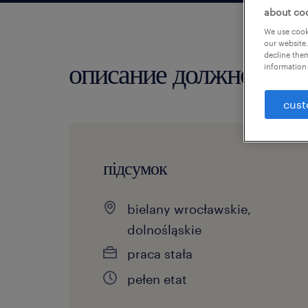
about co
We use cooki
our website.
decline them
описание должности
information 
cust
підсумок
bielany wrocławskie,
dolnośląskie
praca stała
pełen etat