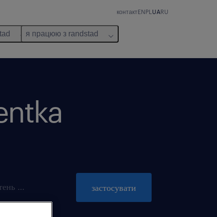
контакт
EN
PL
UA
RU
tad
я працюю з randstad
tentka
пропозиція діє до 31 жовтень 2026
застосувати