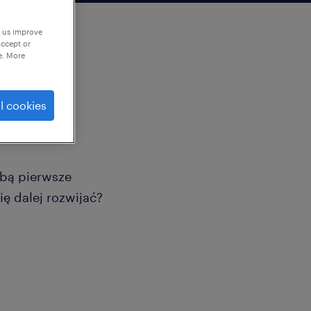
p us improve
accept or
e. More
l cookies
ktura?
obą pierwsze
ę dalej rozwijać?