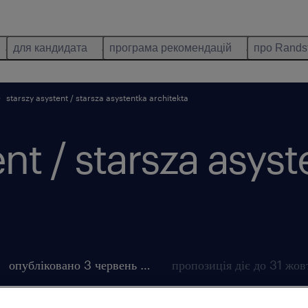
для кандидата
програма рекомендацій
про Rands
starszy asystent / starsza asystentka architekta
ent / starsza asys
опубліковано 3 червень 2026