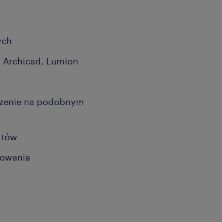
ych
 Archicad, Lumion
czenie na podobnym
któw
żowania