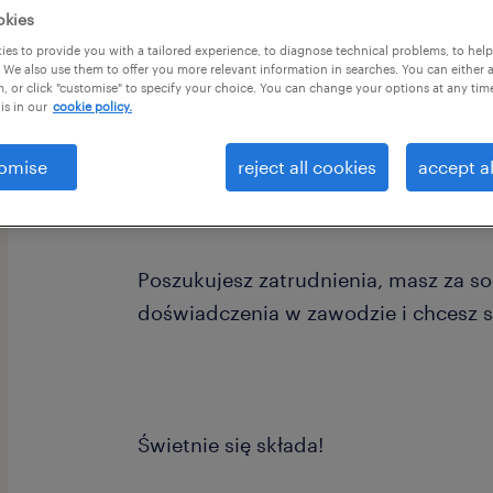
okies
es to provide you with a tailored experience, to diagnose technical problems, to hel
 We also use them to offer you more relevant information in searches. You can either 
, or click "customise" to specify your choice. You can change your options at any tim
is in our
cookie policy.
omise
reject all cookies
accept al
Jesteś absolwentem kierunku Archite
Poszukujesz zatrudnienia, masz za s
doświadczenia w zawodzie i chcesz si
Świetnie się składa!