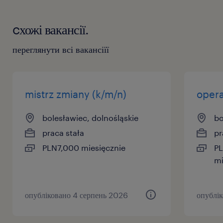
cхожі вакансії.
переглянути всі вакансіїї
mistrz zmiany (k/m/n)
opera
bolesławiec, dolnośląskie
bo
praca stała
pr
PLN7,000 miesięcznie
PL
mi
опубліковано 4 серпень 2026
опублі