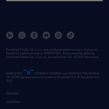
Randstad Polska Sp. z o.o. jest spółką zarejestrowaną w Krajowym
Rejestrze Sądowym pod nr 0000157531. Adres siedziby głównej
Randstad Polska Sp. z o.o. al. Jerozolimskie 134, 02-305 Warszawa.
RANDSTAD,
, HUMAN FORWARD and SHAPING THE WORLD
OF WORK są zastrzeżonymi znakami Randstad N.V. © Randstad N.V
2021
контакт
cookies