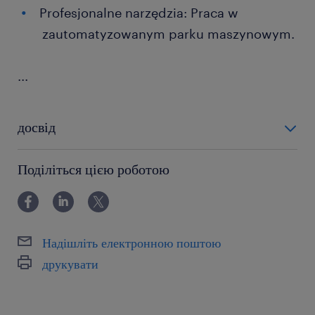
Profesjonalne narzędzia: Praca w
zautomatyzowanym parku maszynowym.
...
досвід
12-24 miesiące
Поділіться цією роботою
Надішліть електронною поштою
друкувати