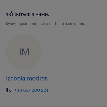
зв'яжіться з нами.
будемо раді відповісти на Ваші запитання.
IM
izabela modras
+48 697 200 224