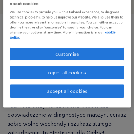
about cookies
We use cookies to provide you with a tailored experience, to diagnose
technical problems, to help us improve our website. We also use them to
offer you more relevant information in searches. You can either accept or
decline them, or click "customise" to specify your choice. You can
описание должности
change your options at any time. More information is in our
cookie
policy.
Technik utrzymania ruchu, 1 zmiana pon-pt, w
customise
Zakładzie Produkcyjnym, Lokalizacja:
Bolesławiec (dolnośląskie)
reject all cookies
Stabilna i rozwijająca się firma produkcyjna w
Bolesławcu poszukuje zmotywowanej i
accept all cookies
wykwalifikowanej osoby na stanowisko
Technika Utrzymania Ruchu. Jeśli masz
doświadczenie w diagnostyce maszyn, cenisz
sobie wolne weekendy i szukasz stałego
zatrudnienia, ta oferta jest dla Ciebie!