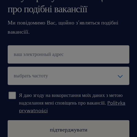
про подібні вакансіїї
Ми повідомимо Вас, щойно з’являться подібні
вакансіїї.
Я даю згоду на використання моїх даних з метою
надсилання мені сповіщень про вакансіїї.
Polityka
prywatności
підтверджувати