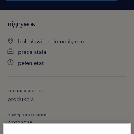
підсумок
bolesławiec, dolnośląskie
praca stała
pełen etat
специальность
produkcja
номер посилання
47067275