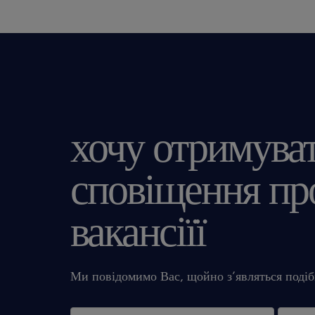
хочу отримува
сповіщення про
вакансіїї
Ми повідомимо Вас, щойно з’являться подібн