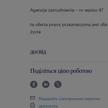
Agencja zatrudnienia – nr wpisu 47
ta oferta pracy przeznaczona jest dl
życia
досвід
powyżej 24 miesięcy
Поділіться цією роботою
Надішліть електронною поштою
друкувати