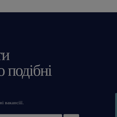
ти
 подібні
і вакансіїї.