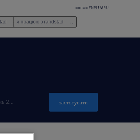
контакт
EN
PL
UA
RU
tad
я працюю з randstad
пропозиція діє до 31 жовтень 2026
застосувати