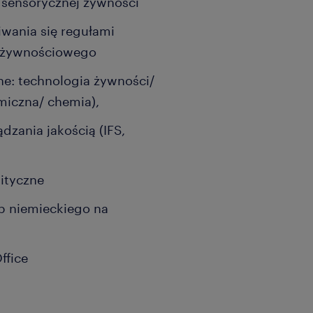
 sensorycznej żywności
iwania się regułami
a żywnościowego
ne: technologia żywności/
miczna/ chemia),
zania jakością (IFS,
lityczne
ub niemieckiego na
ffice