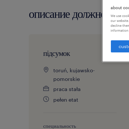
about co
описание должности
We use cooki
our website.
decline them
information 
cust
підсумок
toruń, kujawsko-
pomorskie
praca stała
pełen etat
специальность