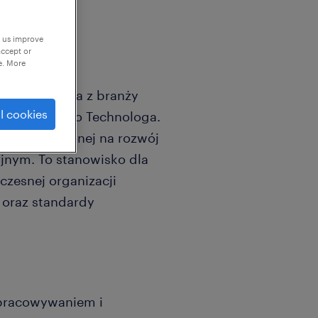
p us improve
accept or
e. More
ma produkcyjna z branży
l cookies
na stanowisko Technologa.
j, nastawionej na rozwój
jnym. To stanowisko dla
czesnej organizacji
 oraz standardy
pracowywaniem i