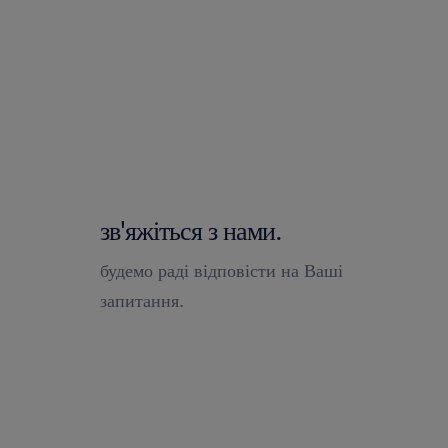
зв'яжіться з нами.
будемо раді відповісти на Ваші
запитання.