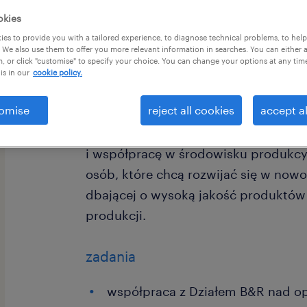
okies
es to provide you with a tailored experience, to diagnose technical problems, to hel
 We also use them to offer you more relevant information in searches. You can either 
, or click "customise" to specify your choice. You can change your options at any tim
is in our
cookie policy.
Dla naszego klienta, którym jest fir
omise
reject all cookies
accept al
spożywczej, prowadzimy rekrutację 
Szukamy osoby dobrze zorganizowane
i współpracę w środowisku produkcy
osób, które chcą rozwijać się w nowo
dbającej o wysoką jakość produktów
produkcji.
zadania
współpraca z Działem B&R nad o