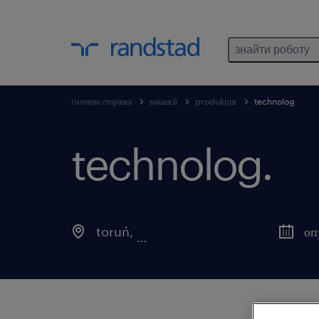
знайти роботу
головна сторінка
вакансії
produkcja
technolog
technolog.
toruń
,
kujawsko-pomorskie