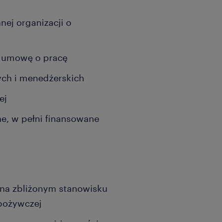
ej organizacji o
 o umowę o pracę
ych i menedżerskich
wej
e, w pełni finansowane
 na zbliżonym stanowisku
spożywczej