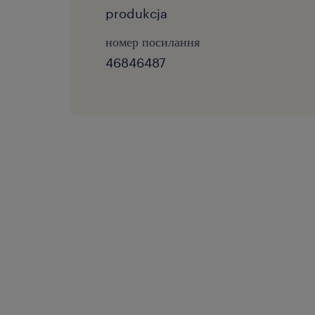
produkcja
номер посилання
46846487