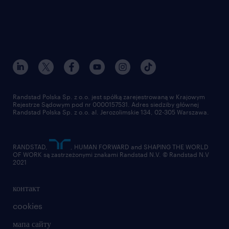
Randstad Polska Sp. z o.o. jest spółką zarejestrowaną w Krajowym
Rejestrze Sądowym pod nr 0000157531. Adres siedziby głównej
Randstad Polska Sp. z o.o. al. Jerozolimskie 134, 02-305 Warszawa.
RANDSTAD,
, HUMAN FORWARD and SHAPING THE WORLD
OF WORK są zastrzeżonymi znakami Randstad N.V. © Randstad N.V
2021
контакт
cookies
мапа сайту