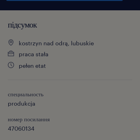
підсумок
kostrzyn nad odrą, lubuskie
praca stała
pełen etat
специальность
produkcja
номер посилання
47060134