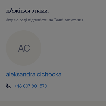
зв'яжіться з нами.
будемо раді відповісти на Ваші запитання.
AC
aleksandra cichocka
+48 697 801 579