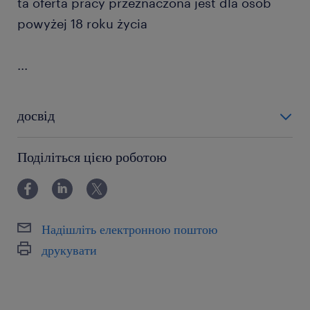
ta oferta pracy przeznaczona jest dla osób
powyżej 18 roku życia
...
досвід
powyżej 24 miesięcy
Поділіться цією роботою
Надішліть електронною поштою
друкувати