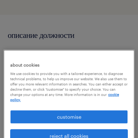
описание должности
Posiadasz doświadczenie w produkcji w
branży spożywczej i jesteś gotowa/gotowy na
about cookies
nowe wyzwania? Ta oferta jest dla Ciebie -
We use cookies to provide you with a tailored experience, to diagnose
technical problems, to help us improve our website. We also use them to
rozwiń skrzydła w międzynarodowej firmie.
offer you more relevant information in searches. You can either accept or
decline them, or click "customise" to specify your choice. You can
change your options at any time. More information is in our
cookie
Dla naszego Klienta - jednego z wiodących
policy.
producentów dziczyzny i wykwintnych mięs
customise
w Europie z główną siedzibą firmy w
Maastricht poszukujemy osoby na
reject all cookies
stanowisko Zastępcy Kierownika Produkcji.