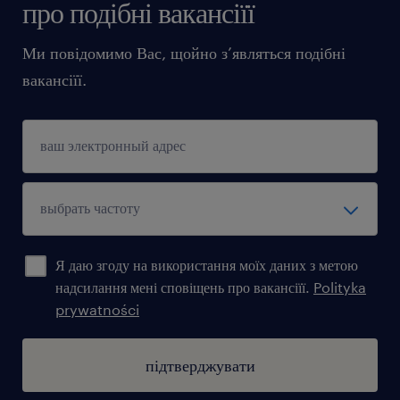
про подібні вакансіїї
Ми повідомимо Вас, щойно з’являться подібні
вакансіїї.
Я даю згоду на використання моїх даних з метою
надсилання мені сповіщень про вакансіїї.
Polityka
prywatności
підтверджувати