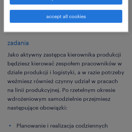
Docelowe miejsce pracy to zakład
accept all cookies
produkcyjny w Kerkrade (Holandia).
zadania
Jako aktywny zastępca kierownika produkcji
będziesz kierować zespołem pracowników w
dziale produkcji i logistyki, a w razie potrzeby
weźmiesz również czynny udział w pracach
na linii produkcyjnej. Po rzetelnym okresie
wdrożeniowym samodzielnie przejmiesz
następujące obowiązki:
Planowanie i realizacja codziennych