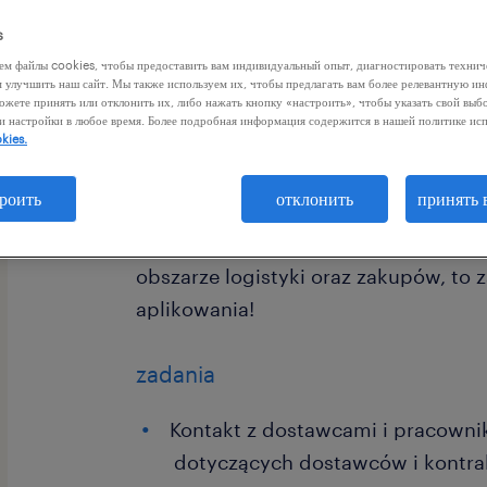
s
ем файлы cookies, чтобы предоставить вам индивидуальный опыт, диагностировать техни
м улучшить наш сайт. Мы также используем их, чтобы предлагать вам более релевантную 
ожете принять или отклонить их, либо нажать кнопку «настроить», чтобы указать свой выб
и настройки в любое время. Более подробная информация содержится в нашей политике ис
kies.
Dla naszego Klienta, wiodącej firmy 
Stargardzie, poszukujemy osoby na s
роить
отклонить
принять 
Asystentki w Dziale Sourcingu. Jeśli 
komunikatywną, zorganizowaną i pos
obszarze logistyki oraz zakupów, to
aplikowania!
zadania
Kontakt z dostawcami i pracowni
dotyczących dostawców i kontra