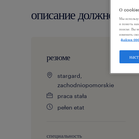
О cookie
описание должности
Мы использу
и помочь на
поиске. Вы м
изменить сво
файлов coo
резюме
наст
stargard,
zachodniopomorskie
praca stała
pełen etat
специальность