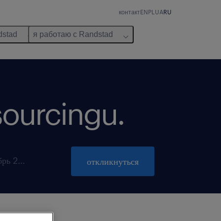
контакт
EN
PL
UA
RU
dstad
я работаю с Randstad
sourcingu.
закрывается 31 октябрь 2026
откликнуться