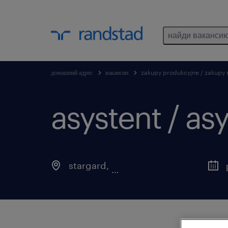
найди ваканси
домашний адрес
вакансии
zakupy produkcyjne / zakupy 
asystent / as
stargard
,
zachodniopomorskie