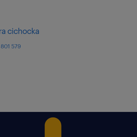
ra cichocka
 801 579