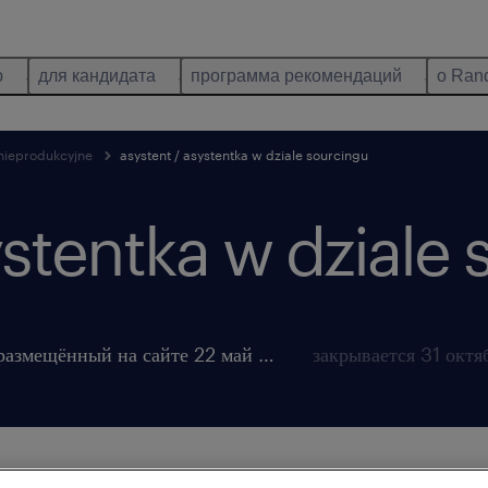
ю
для кандидата
программа рекомендаций
о Ran
nieprodukcyjne
asystent / asystentka w dziale sourcingu
ystentka w dziale 
размещённый на сайте 22 май 2026