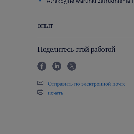
Atrakcyjne warunki zatrudnienia 
опыт
6-12 miesięcy
Поделитесь этой работой
Отправить по электронной почте
печать