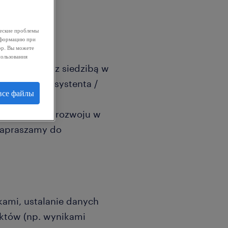
ческие проблемы
информацию при
ор. Вы можете
пользования
produkcyjnej z siedzibą w
tanowisko Asystenta /
все файлы
jesteś osobą
iadasz chęć rozwoju w
 zapraszamy do
kami, ustalanie danych
któw (np. wynikami