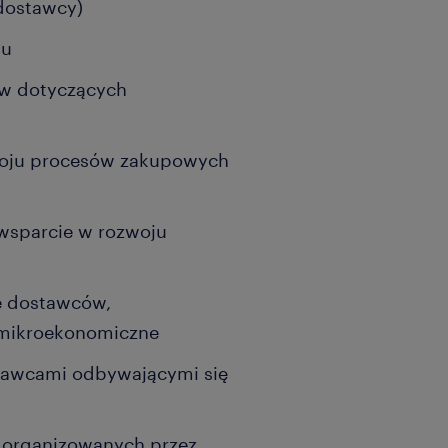
dostawcy)
mu
ów dotyczących
woju procesów zakupowych
 wsparcie w rozwoju
e dostawców,
i mikroekonomiczne
stawcami odbywającymi się
 organizowanych przez