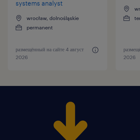
systems analyst
wr
wrocław, dolnośląskie
te
permanent
размещённый на сайте 4 август
размещ
2026
2026