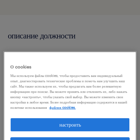
описание должности
Take the next step in your career as an
experienced Fullstack Developer (Java +
О cookies
Angular) and build scalable systems within a
Мы используем файлы cookies, чтобы предоставить вам индивидуальный
modern microservices architecture. In this
опыт, диагностировать технические проблемы и помочь нам улучшить наш
сайт. Мы также используем их, чтобы предлагать вам более релевантную
role, you will drive the development of
информацию при поиске. Вы можете принять или отклонить их, либо нажать
кнопку «настроить», чтобы указать свой выбор. Вы можете изменить свои
advanced backend services and seamless
настройки в любое время. Более подробная информация содержится в нашей
политике использования
файлов cookies.
UIs, leveraging cloud technologies (AWS) and
real-time data streaming via Kafka. A stable
настроить
project, extensive training and certification
opportunities, and a flexible hybrid work