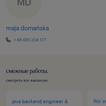
MD
maja domańska
+48 691 234 177
смежные работы.
смотреть все вакансии
java backend engineer &
fhir 