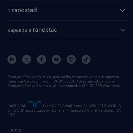
как мы работаем
наши представительства
о randstad
почему randstad
отправить резюме
наша история
база знаний
работа в amazon
карьера в randstad
институт исследований randstad
блог
работа в Польше
присоединиться к нам
награда randstad award
контакт
наш мир
для медиа
работа в randstad
для поставщиков
отправить резюме
Randstad Polska Sp. z o.o. jest spółką zarejestrowaną w Krajowym
Rejestrze Sądowym pod nr 0000157531. Adres siedziby głównej
Randstad Polska Sp. z o.o. al. Jerozolimskie 134, 02-305 Warszawa.
RANDSTAD,
, HUMAN FORWARD and SHAPING THE WORLD
OF WORK są zastrzeżonymi znakami Randstad N.V. © Randstad N.V
2021
контакт