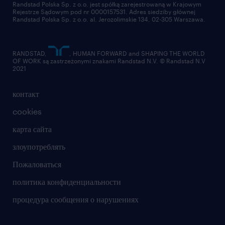
отправить резюме
Randstad Polska Sp. z o.o. jest spółką zarejestrowaną w Krajowym
Rejestrze Sądowym pod nr 0000157531. Adres siedziby głównej
Randstad Polska Sp. z o.o. al. Jerozolimskie 134, 02-305 Warszawa.
RANDSTAD,
, HUMAN FORWARD and SHAPING THE WORLD
OF WORK są zastrzeżonymi znakami Randstad N.V. © Randstad N.V
2021
контакт
cookies
карта сайта
злоупотреблять
Пожаловаться
политика конфиденциальности
процедура сообщения о нарушениях