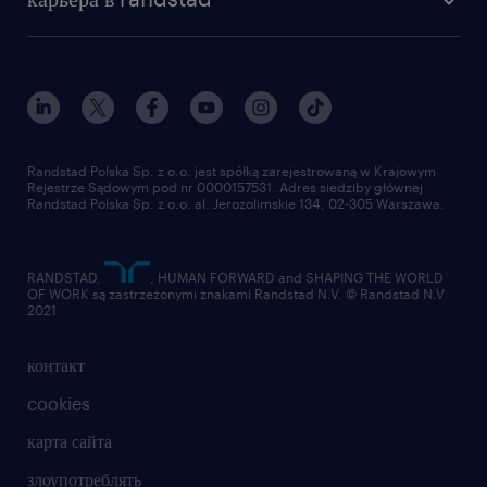
институт исследований randstad
блог
работа в Польше
присоединиться к нам
награда randstad award
контакт
наш мир
для медиа
работа в randstad
для поставщиков
отправить резюме
Randstad Polska Sp. z o.o. jest spółką zarejestrowaną w Krajowym
Rejestrze Sądowym pod nr 0000157531. Adres siedziby głównej
Randstad Polska Sp. z o.o. al. Jerozolimskie 134, 02-305 Warszawa.
RANDSTAD,
, HUMAN FORWARD and SHAPING THE WORLD
OF WORK są zastrzeżonymi znakami Randstad N.V. © Randstad N.V
2021
контакт
cookies
карта сайта
злоупотреблять