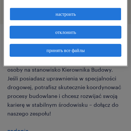
настроить
отклонить
описание должности
принять все файлы
Poszukujemy zaangażowanej i doświadczonej
osoby na stanowisko Kierownika Budowy.
Jeśli posiadasz uprawnienia w specjalności
drogowej, potrafisz skutecznie koordynować
procesy budowlane i chcesz rozwijać swoją
karierę w stabilnym środowisku – dołącz do
naszego zespołu!