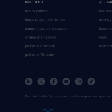
вакансии
для ка
поиск работы
как мы
бонусы для работников
почему
наши представительства
база зн
отправить резюме
блог
работа в amazon
контак
работа в Польше
Randstad Polska Sp. z o.o. jest spółką zarejestrowaną w Kr