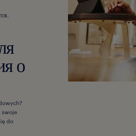
ся.
ля
ия о
odowych?
ż swoje
się do