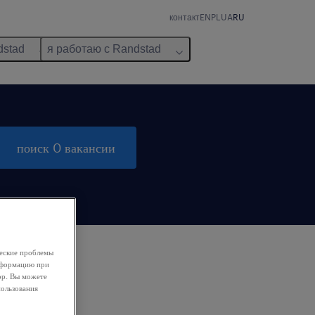
контакт
EN
PL
UA
RU
dstad
я работаю с Randstad
поиск 0 вакансии
ческие проблемы
информацию при
ор. Вы можете
пользования