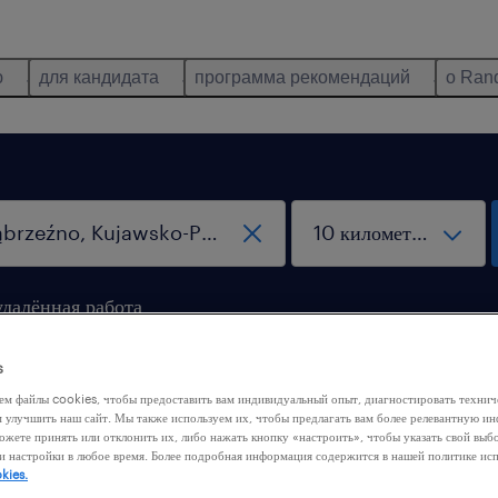
ю
для кандидата
программа рекомендаций
о Ran
удалённая работа
s
ем файлы cookies, чтобы предоставить вам индивидуальный опыт, диагностировать техни
м улучшить наш сайт. Мы также используем их, чтобы предлагать вам более релевантную 
ожете принять или отклонить их, либо нажать кнопку «настроить», чтобы указать свой выб
и настройки в любое время. Более подробная информация содержится в нашей политике ис
 нашли никакой работы с этими фильтрами. Попробуйте
kies.
ить критерии фильтрации, чтобы получить больше