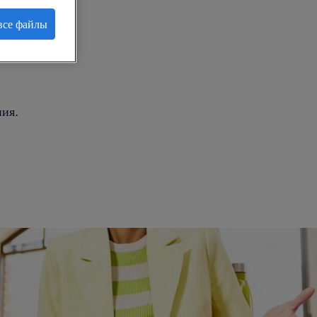
все файлы
.
ия.