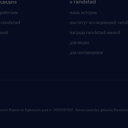
ндидата
о randstad
 работаем
наша история
 randstad
институт исследований rand
аний
награда randstad award
для медиа
т
для поставщиков
ajowym Rejestrze Sądowym pod nr 0000157531. Adres siedziby głównej Randstad 