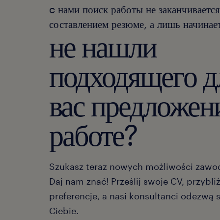
c нами поиск работы не заканчивается
составлением резюме, а лишь начинает
не нашли
подходящего д
вас предложен
работе?
Szukasz teraz nowych możliwości zaw
Daj nam znać! Prześlij swoje CV, przybli
preferencje, a nasi konsultanci odezwą 
Ciebie.