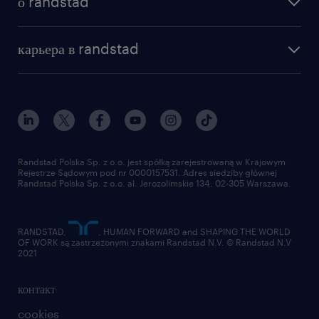
о randstad
почему randstad
отправить резюме
наша история
база знаний
работа в amazon
карьера в randstad
институт исследований randstad
блог
работа в Польше
присоединиться к нам
награда randstad award
контакт
наш мир
для медиа
работа в randstad
для поставщиков
отправить резюме
Randstad Polska Sp. z o.o. jest spółką zarejestrowaną w Krajowym
Rejestrze Sądowym pod nr 0000157531. Adres siedziby głównej
Randstad Polska Sp. z o.o. al. Jerozolimskie 134, 02-305 Warszawa.
RANDSTAD,
, HUMAN FORWARD and SHAPING THE WORLD
OF WORK są zastrzeżonymi znakami Randstad N.V. © Randstad N.V
2021
контакт
cookies