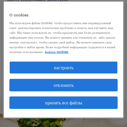
О cookies
Попробуйте удалить некоторые из
Мы используем файлы cookies, чтобы предоставить вам индивидуальный
примененных фильтров.
опыт, диагностировать технические проблемы и помочь нам улучшить наш
сайт. Мы также используем их, чтобы предлагать вам более релевантную
Вы искали работу в определенном месте?
информацию при поиске. Вы можете принять или отклонить их, либо нажать
кнопку «настроить», чтобы указать свой выбор. Вы можете изменить свои
Учтите возможность расширения диапазона
настройки в любое время. Более подробная информация содержится в нашей
вокруг местонахождения.
политике использования
файлов cookies.
Измените название должности или ключевые
настроить
слова и проверьте, правильно ли они
написаны.
отклонить
принять все файлы