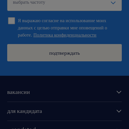
Я выражаю согласие на использование моих
данных с целью отправки мне оповещений о
работе.
Политика конфиденциальности
подтверждать
вакансии
поиск работы
для кандидата
бонусы для работников
как мы работаем
наши представительства