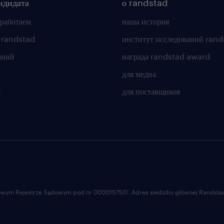
ндидата
о randstad
 работаем
наша история
 randstad
институт исследований rand
аний
награда randstad award
для медиа
т
для поставщиков
ajowym Rejestrze Sądowym pod nr 0000157531. Adres siedziby głównej Randstad 