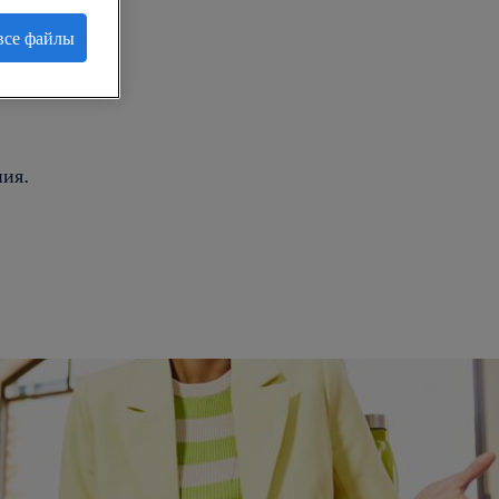
все файлы
.
ия.