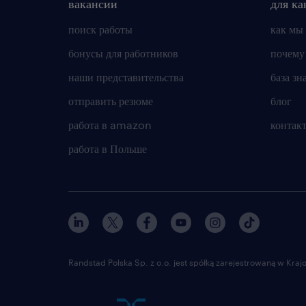
вакансии
для ка
поиск работы
как мы
бонусы для работников
почему
наши представительства
база зн
отправить резюме
блог
работа в amazon
контак
работа в Польше
Randstad Polska Sp. z o.o. jest spółką zarejestrowaną w Kr