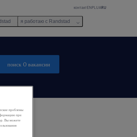
контакт
EN
PL
UA
RU
dstad
я работаю с Randstad
поиск 0 вакансии
ческие проблемы
информацию при
ор. Вы можете
пользования