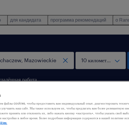
ю
для кандидата
программа рекомендаций
о Ran
удалённая работа
s
ем файлы cookies, чтобы предоставить вам индивидуальный опыт, диагностировать техни
м улучшить наш сайт. Мы также используем их, чтобы предлагать вам более релевантную 
ожете принять или отклонить их, либо нажать кнопку «настроить», чтобы указать свой выб
и настройки в любое время. Более подробная информация содержится в нашей политике ис
 нашли никакой работы с этими фильтрами. Попробуйте
kies.
ить критерии фильтрации, чтобы получить больше