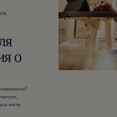
ся.
ля
ия о
 возможности?
тересует,
ала могли