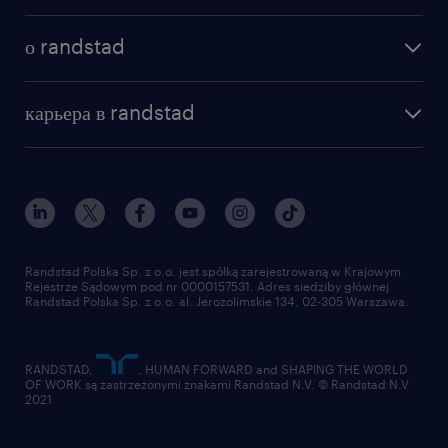
как мы работаем
наши представительства
о randstad
почему randstad
отправить резюме
наша история
база знаний
работа в amazon
карьера в randstad
институт исследований randstad
блог
работа в Польше
присоединиться к нам
награда randstad award
контакт
наш мир
для медиа
работа в randstad
для поставщиков
отправить резюме
Randstad Polska Sp. z o.o. jest spółką zarejestrowaną w Krajowym
Rejestrze Sądowym pod nr 0000157531. Adres siedziby głównej
Randstad Polska Sp. z o.o. al. Jerozolimskie 134, 02-305 Warszawa.
RANDSTAD,
, HUMAN FORWARD and SHAPING THE WORLD
OF WORK są zastrzeżonymi znakami Randstad N.V. © Randstad N.V
2021