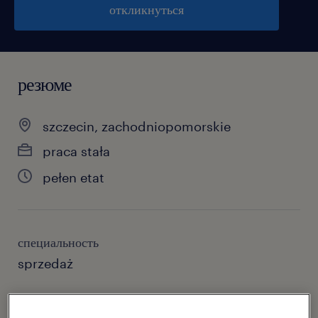
откликнуться
резюме
szczecin, zachodniopomorskie
praca stała
pełen etat
специальность
sprzedaż
reference number