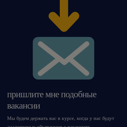
После рассмотрения вашего резюме состоится
личное собеседование с представителем
компании.
Подайте заявку прямо сейчас! Звоните на нашу
инфолинию: +48 717 488 888 или нажмите
кнопку «Откликнуться»
пришлите мне подобные
вакансии
Agencja zatrudnienia – nr wpisu 47
Мы будем держать вас в курсе, когда у нас будут
аналогичные объявления о вакансиях.