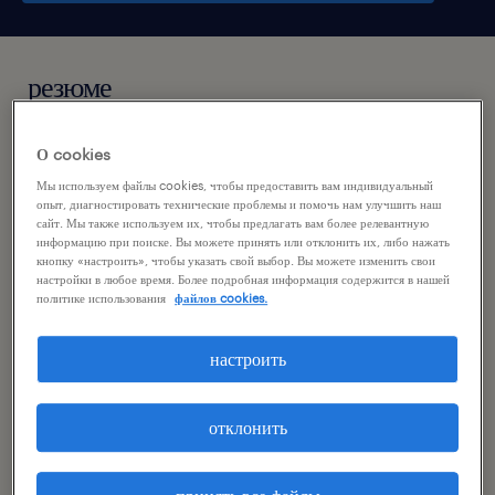
резюме
szczecin, zachodniopomorskie
О cookies
Мы используем файлы cookies, чтобы предоставить вам индивидуальный
временная работа
опыт, диагностировать технические проблемы и помочь нам улучшить наш
сайт. Мы также используем их, чтобы предлагать вам более релевантную
pełen etat
информацию при поиске. Вы можете принять или отклонить их, либо нажать
кнопку «настроить», чтобы указать свой выбор. Вы можете изменить свои
настройки в любое время. Более подробная информация содержится в нашей
политике использования
файлов cookies.
специальность
настроить
продукция
reference number
отклонить
46949214