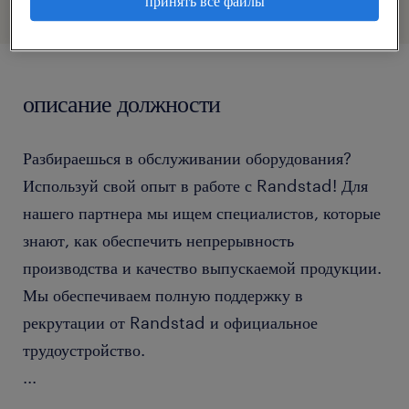
принять все файлы
описание должности
Разбираешься в обслуживании оборудования?
Используй свой опыт в работе с Randstad! Для
нашего партнера мы ищем специалистов, которые
знают, как обеспечить непрерывность
производства и качество выпускаемой продукции.
Мы обеспечиваем полную поддержку в
рекрутации от Randstad и официальное
трудоустройство.
...
Выберите удобный для Вас способ связи: быстрый