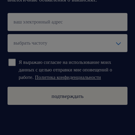
Агентство занятости - номер записи 47
дана пропозиція роботи призначена для осіб
старше 18 років
#talentcenter
Я выражаю согласие на использование моих
предложение / oferujemy
данных с целью отправки мне оповещений о
работе.
Политика конфиденциальности
ставка 5400 злотых брутто/месяц +
ежемесячная премия 10%, ежеквартальная
подтверждать
премия 5%, доплаты за работу в смены и
праздничные бонусы
официальный договор umowa o pracę
tymczasową (полная ставка)