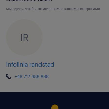
продукции
мы здесь, чтобы помочь вам с вашими вопросами.
диагностика мелких неисправностей и
сотрудничество с техническим отделом в этом
направлении
IR
ожидаем / oczekujemy
опыт работы на аналогичной должности
infolinia randstad
готовность к работе в сменной системе
желание работать и позитивный настрой
+48 717 488 888
Для участия в процессе рекрутации необходимо
отправить актуальное CV (если у Вас его нет, мы
поможем его составить).