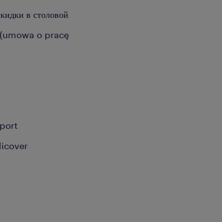
скидки в столовой
у (umowa o pracę
port
dicover
и