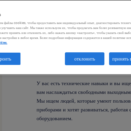
s
ем файлы cookies, чтобы предоставить вам индивидуальный опыт, диагностировать техни
м улучшить наш сайт. Мы также используем их, чтобы предлагать вам более релевантную 
ожете принять или отклонить их, либо нажать кнопку «настроить», чтобы указать свой выб
и настройки в любое время. Более подробная информация содержится в нашей политике ис
Обслуживание производственных машин:
kies.
Премии до 1100 злотых
роить
отклонить
принять 
У вас есть технические навыки и вы ище
вам наслаждаться свободными выходным
Мы ищем людей, которые умеют пользов
приборами и хотят развиваться, работая
оборудованием.