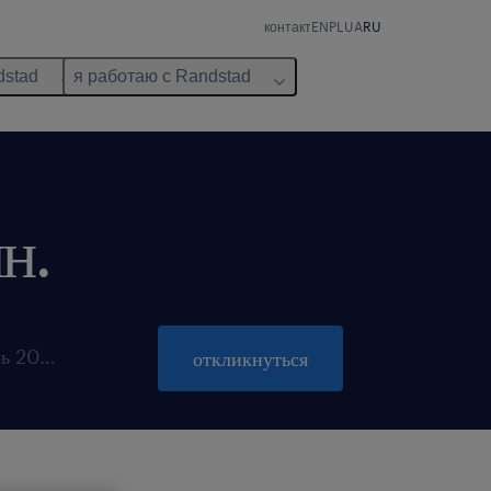
контакт
EN
PL
UA
RU
dstad
я работаю с Randstad
н.
закрывается 31 октябрь 2026
откликнуться