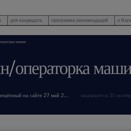
ю
для кандидата
программа рекомендаций
о Ran
операторка машин
н/операторка маши
размещённый на сайте 27 май 2026