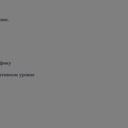
шин.
афику
кативном уровне