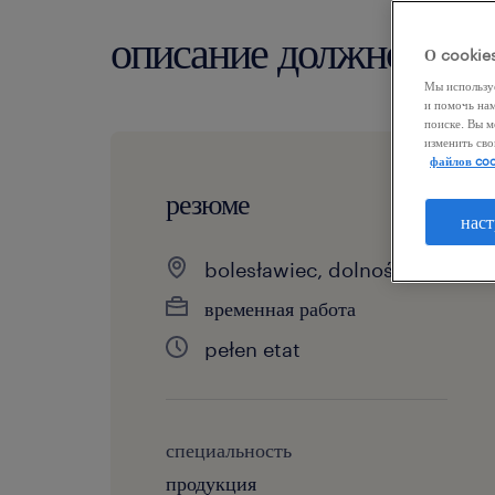
описание должности
О cookie
Мы использу
и помочь на
поиске. Вы м
изменить сво
файлов coo
резюме
наст
bolesławiec, dolnośląskie
временная работа
pełen etat
специальность
продукция