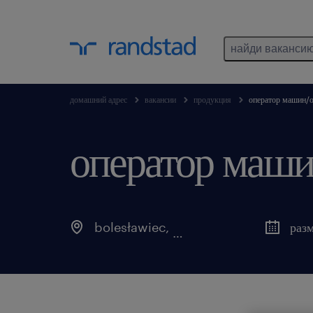
найди ваканси
домашний адрес
вакансии
продукция
оператор машин/
оператор маши
bolesławiec
,
dolnośląskie