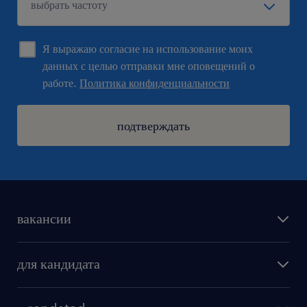
Я выражаю согласие на использование моих
данных с целью отправки мне оповещений о
работе.
Политика конфиденциальности
подтверждать
вакансии
поиск работы
для кандидата
бонусы для работников
как мы работаем
наши представительства