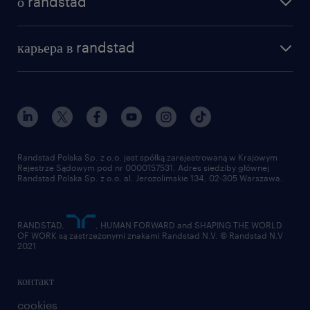
о randstad
почему randstad
отправить резюме
наша история
база знаний
работа в amazon
карьера в randstad
институт исследований randstad
блог
работа в Польше
присоединиться к нам
награда randstad award
контакт
наш мир
для медиа
работа в randstad
для поставщиков
отправить резюме
Randstad Polska Sp. z o.o. jest spółką zarejestrowaną w Krajowym
Rejestrze Sądowym pod nr 0000157531. Adres siedziby głównej
Randstad Polska Sp. z o.o. al. Jerozolimskie 134, 02-305 Warszawa.
RANDSTAD,
, HUMAN FORWARD and SHAPING THE WORLD
OF WORK są zastrzeżonymi znakami Randstad N.V. © Randstad N.V
2021
контакт
cookies