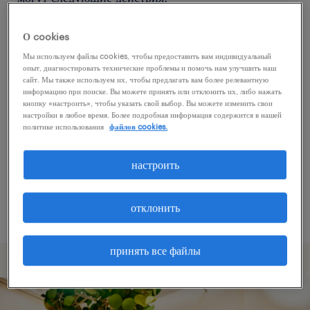
О cookies
Попробуйте удалить некоторые из
Мы используем файлы cookies, чтобы предоставить вам индивидуальный
примененных фильтров.
опыт, диагностировать технические проблемы и помочь нам улучшить наш
сайт. Мы также используем их, чтобы предлагать вам более релевантную
Вы искали работу в определенном месте?
информацию при поиске. Вы можете принять или отклонить их, либо нажать
кнопку «настроить», чтобы указать свой выбор. Вы можете изменить свои
Учтите возможность расширения диапазона
настройки в любое время. Более подробная информация содержится в нашей
вокруг местонахождения.
политике использования
файлов cookies.
Измените название должности или ключевые
настроить
слова и проверьте, правильно ли они
написаны.
отклонить
принять все файлы