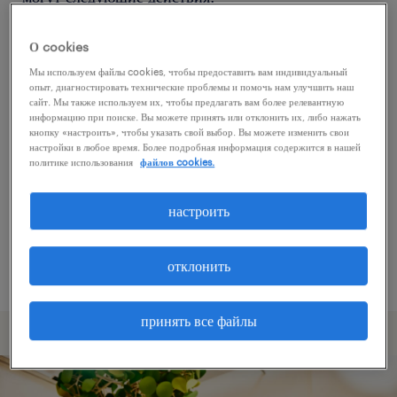
О cookies
Попробуйте удалить некоторые из
Мы используем файлы cookies, чтобы предоставить вам индивидуальный
примененных фильтров.
опыт, диагностировать технические проблемы и помочь нам улучшить наш
сайт. Мы также используем их, чтобы предлагать вам более релевантную
Вы искали работу в определенном месте?
информацию при поиске. Вы можете принять или отклонить их, либо нажать
кнопку «настроить», чтобы указать свой выбор. Вы можете изменить свои
Учтите возможность расширения диапазона
настройки в любое время. Более подробная информация содержится в нашей
вокруг местонахождения.
политике использования
файлов cookies.
Измените название должности или ключевые
настроить
слова и проверьте, правильно ли они
написаны.
отклонить
принять все файлы