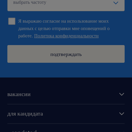
Я выражаю согласие на использование моих
данных с целью отправки мне оповещений о
работе.
Политика конфиденциальности
подтверждать
вакансии
поиск работы
для кандидата
бонусы для работников
как мы работаем
наши представительства