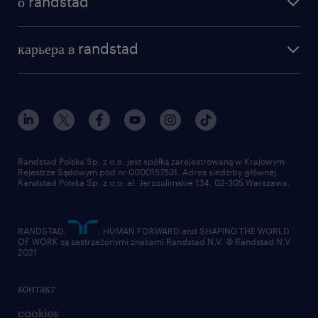
о randstad
почему randstad
отправить резюме
наша история
база знаний
работа в amazon
карьера в randstad
институт исследований randstad
блог
работа в Польше
присоединиться к нам
награда randstad award
контакт
наш мир
для медиа
работа в randstad
для поставщиков
отправить резюме
Randstad Polska Sp. z o.o. jest spółką zarejestrowaną w Krajowym
Rejestrze Sądowym pod nr 0000157531. Adres siedziby głównej
Randstad Polska Sp. z o.o. al. Jerozolimskie 134, 02-305 Warszawa.
RANDSTAD,
, HUMAN FORWARD and SHAPING THE WORLD
OF WORK są zastrzeżonymi znakami Randstad N.V. © Randstad N.V
2021
контакт
cookies