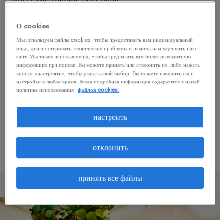
О cookies
Попробуйте удалить некоторые из
Мы используем файлы cookies, чтобы предоставить вам индивидуальный
примененных фильтров.
опыт, диагностировать технические проблемы и помочь нам улучшить наш
сайт. Мы также используем их, чтобы предлагать вам более релевантную
Вы искали работу в определенном месте?
информацию при поиске. Вы можете принять или отклонить их, либо нажать
кнопку «настроить», чтобы указать свой выбор. Вы можете изменить свои
Учтите возможность расширения диапазона
настройки в любое время. Более подробная информация содержится в нашей
вокруг местонахождения.
политике использования
файлов cookies.
Измените название должности или ключевые
настроить
слова и проверьте, правильно ли они
написаны.
отклонить
принять все файлы