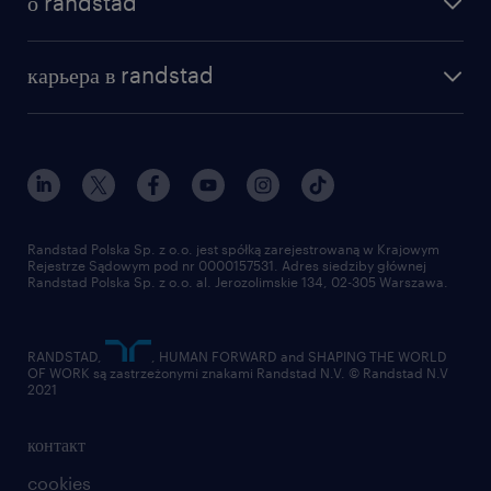
о randstad
почему randstad
отправить резюме
наша история
база знаний
работа в amazon
карьера в randstad
институт исследований randstad
блог
работа в Польше
присоединиться к нам
награда randstad award
контакт
наш мир
для медиа
работа в randstad
для поставщиков
отправить резюме
Randstad Polska Sp. z o.o. jest spółką zarejestrowaną w Krajowym
Rejestrze Sądowym pod nr 0000157531. Adres siedziby głównej
Randstad Polska Sp. z o.o. al. Jerozolimskie 134, 02-305 Warszawa.
RANDSTAD,
, HUMAN FORWARD and SHAPING THE WORLD
OF WORK są zastrzeżonymi znakami Randstad N.V. © Randstad N.V
2021
контакт
cookies