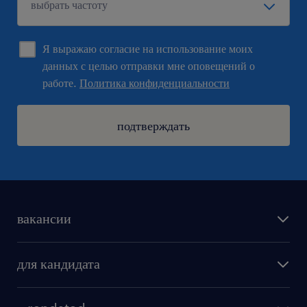
Я выражаю согласие на использование моих
данных с целью отправки мне оповещений о
работе.
Политика конфиденциальности
подтверждать
вакансии
поиск работы
для кандидата
бонусы для работников
как мы работаем
наши представительства