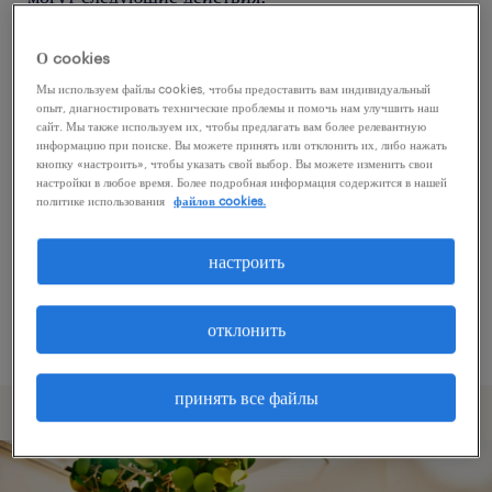
О cookies
Попробуйте удалить некоторые из
Мы используем файлы cookies, чтобы предоставить вам индивидуальный
примененных фильтров.
опыт, диагностировать технические проблемы и помочь нам улучшить наш
сайт. Мы также используем их, чтобы предлагать вам более релевантную
Вы искали работу в определенном месте?
информацию при поиске. Вы можете принять или отклонить их, либо нажать
кнопку «настроить», чтобы указать свой выбор. Вы можете изменить свои
Учтите возможность расширения диапазона
настройки в любое время. Более подробная информация содержится в нашей
вокруг местонахождения.
политике использования
файлов cookies.
Измените название должности или ключевые
настроить
слова и проверьте, правильно ли они
написаны.
отклонить
принять все файлы