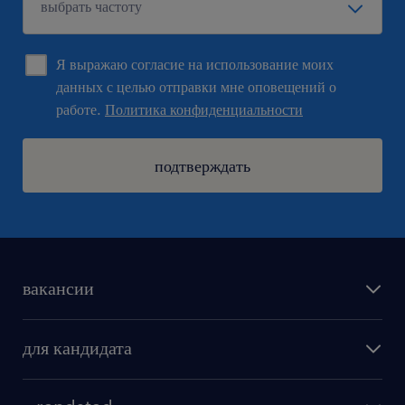
Я выражаю согласие на использование моих
данных с целью отправки мне оповещений о
работе.
Политика конфиденциальности
подтверждать
вакансии
поиск работы
для кандидата
бонусы для работников
как мы работаем
наши представительства