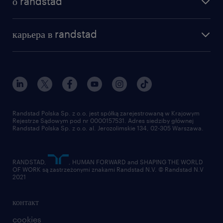
о randstad
почему randstad
отправить резюме
наша история
база знаний
работа в amazon
карьера в randstad
институт исследований randstad
блог
работа в Польше
присоединиться к нам
награда randstad award
контакт
наш мир
для медиа
работа в randstad
для поставщиков
отправить резюме
Randstad Polska Sp. z o.o. jest spółką zarejestrowaną w Krajowym
Rejestrze Sądowym pod nr 0000157531. Adres siedziby głównej
Randstad Polska Sp. z o.o. al. Jerozolimskie 134, 02-305 Warszawa.
RANDSTAD,
, HUMAN FORWARD and SHAPING THE WORLD
OF WORK są zastrzeżonymi znakami Randstad N.V. © Randstad N.V
2021
контакт
cookies