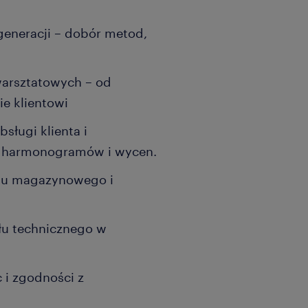
generacji – dobór metod,
warsztatowych – od
ie klientowi
sługi klienta i
, harmonogramów i wycen.
mu magazynowego i
łu technicznego w
 i zgodności z