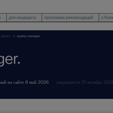
ю
для кандидата
программа рекомендаций
о Ran
 jakości
quality manager
ger.
ый на сайте 8 май 2026
закрывается 31 октябрь 202