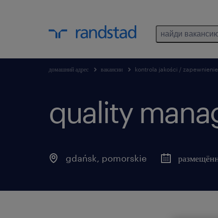
найди ваканси
домашний адрес
вакансии
kontrola jakości / zapewnienie
quality mana
gdańsk
,
pomorskie
размещённ