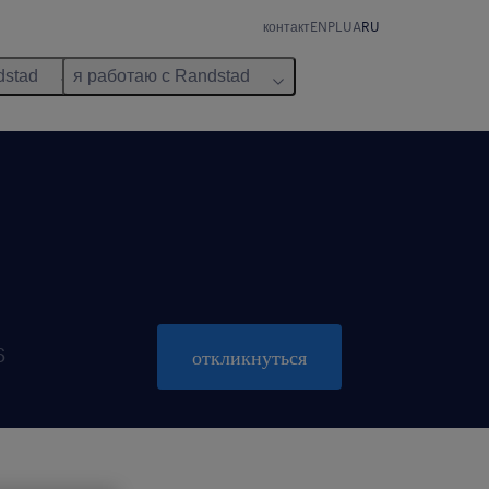
контакт
EN
PL
UA
RU
dstad
я работаю с Randstad
6
откликнуться