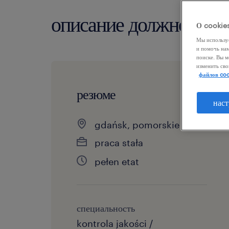
описание должности
О cookie
Мы использу
и помочь на
поиске. Вы м
изменить сво
файлов coo
резюме
наст
gdańsk, pomorskie
praca stała
pełen etat
специальность
kontrola jakości /