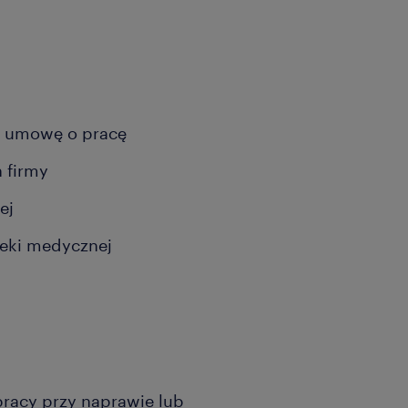
 o umowę o pracę
h firmy
ej
ieki medycznej
racy przy naprawie lub