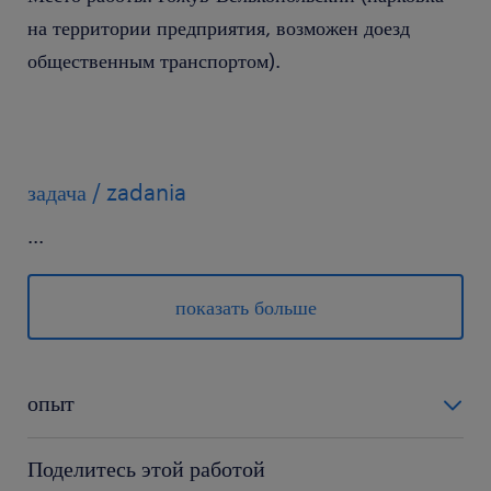
на территории предприятия, возможен доезд
общественным транспортом).
задача / zadania
...
прием и контроль товара, а также его
размещение в соответствии с инструкциями
показать больше
комплектация, упаковка и отправка заказов
отчетность о складских несоответствиях
опыт
забота о правильном движении товаров на
6-12 miesięcy
Поделитесь этой работой
складе