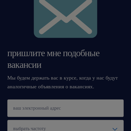
спортивную карту по привлекательной цене,
скидки и акции на покупки и услуги на
бенефитной платформе), возможность
оформления страховки
поддержка нашего консультанта на каждом
этапе рекрутации и трудоустройства
пришлите мне подобные
вакансии
Мы будем держать вас в курсе, когда у нас будут
аналогичные объявления о вакансиях.