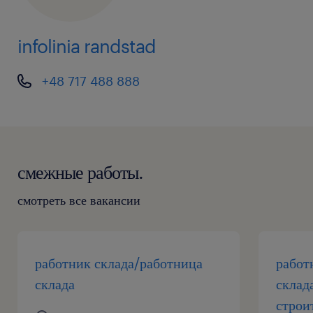
поможем его составить).
infolinia randstad
После рассмотрения вашего резюме состоится
личное собеседование с представителем
+48 717 488 888
компании.
Подайте заявку прямо сейчас! Звоните на нашу
инфолинию: +48 717 488 888 или нажмите
смежные работы.
кнопку «Откликнуться»
смотреть все вакансии
Agencja zatrudnienia – nr wpisu 47. Вакансия
18+
работник склада/работница
работ
склада
склад
#talentcenter
строи