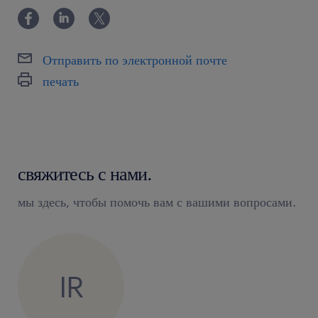
оптимизация складских процессов
ожидаем / oczekujemy
Отправить по электронной почте
печать
навыки работы с компьютером
знание программы Excel
готовность к работе в сменной системе
свяжитесь с нами.
мы здесь, чтобы помочь вам с вашими вопросами.
IR
Для участия в процессе рекрутации необходимо
отправить актуальное CV (если у Вас его нет, мы