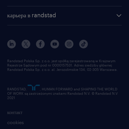
почему randstad
отправить резюме
наша история
база знаний
работа в amazon
карьера в randstad
институт исследований randstad
блог
работа в Польше
присоединиться к нам
награда randstad award
контакт
наш мир
для медиа
работа в randstad
для поставщиков
отправить резюме
Randstad Polska Sp. z o.o. jest spółką zarejestrowaną w Krajowym
Rejestrze Sądowym pod nr 0000157531. Adres siedziby głównej
Randstad Polska Sp. z o.o. al. Jerozolimskie 134, 02-305 Warszawa.
RANDSTAD,
, HUMAN FORWARD and SHAPING THE WORLD
OF WORK są zastrzeżonymi znakami Randstad N.V. © Randstad N.V
2021
контакт
cookies