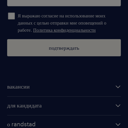
Я выражаю согласие на использование моих
данных с целью отправки мне оповещений о
работе.
Политика конфиденциальности
подтверждать
вакансии
поиск работы
для кандидата
бонусы для работников
как мы работаем
наши представительства
о randstad