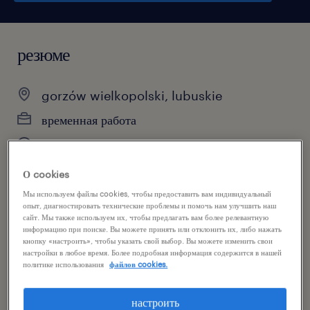
резюме
gorzów wielkopolski, lubuskie
временная работа
pełen etat
О cookies
Мы используем файлы cookies, чтобы предоставить вам индивидуальный
специальность
опыт, диагностировать технические проблемы и помочь нам улучшить наш
сайт. Мы также используем их, чтобы предлагать вам более релевантную
склады/дистрибуция
информацию при поиске. Вы можете принять или отклонить их, либо нажать
кнопку «настроить», чтобы указать свой выбор. Вы можете изменить свои
настройки в любое время. Более подробная информация содержится в нашей
reference number
политике использования
файлов cookies.
46928819
настроить