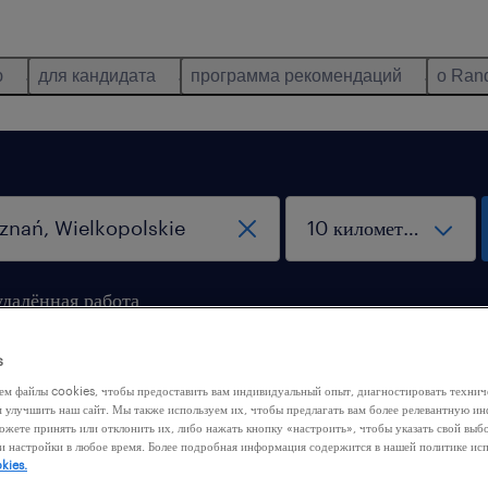
ю
для кандидата
программа рекомендаций
о Ran
удалённая работа
s
ем файлы cookies, чтобы предоставить вам индивидуальный опыт, диагностировать техни
м улучшить наш сайт. Мы также используем их, чтобы предлагать вам более релевантную 
ожете принять или отклонить их, либо нажать кнопку «настроить», чтобы указать свой выб
и настройки в любое время. Более подробная информация содержится в нашей политике ис
 нашли никакой работы с этими фильтрами. Попробуйте
kies.
ить критерии фильтрации, чтобы получить больше