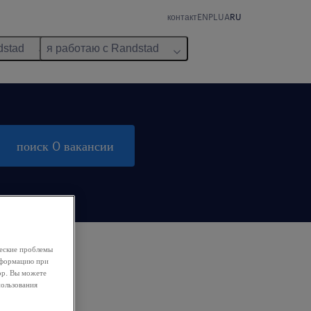
контакт
EN
PL
UA
RU
dstad
я работаю с Randstad
поиск 0 вакансии
ческие проблемы
информацию при
ор. Вы можете
пользования