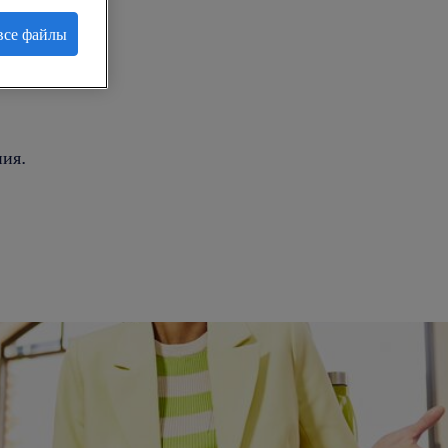
все файлы
.
ия.