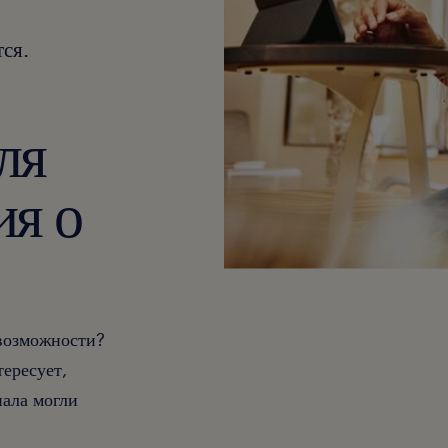
ся.
ля
ия о
 возможности?
тересует,
ала могли