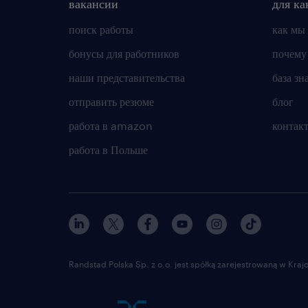
вакансии
для ка
поиск работы
как мы
бонусы для работников
почему
наши представительства
база зн
отправить резюме
блог
работа в amazon
контак
работа в Польше
Randstad Polska Sp. z o.o. jest spółką zarejestrowaną w Kr