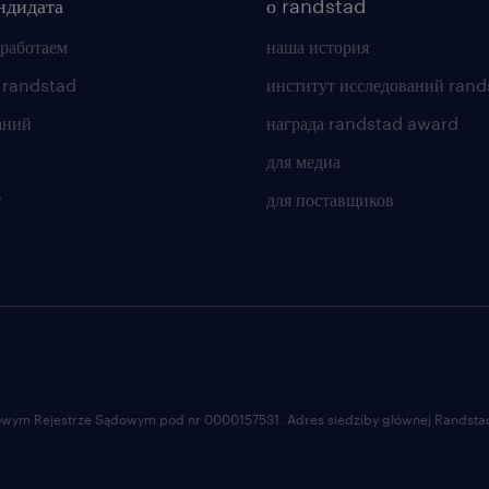
ндидата
о randstad
 работаем
наша история
 randstad
институт исследований rand
аний
награда randstad award
для медиа
т
для поставщиков
ajowym Rejestrze Sądowym pod nr 0000157531. Adres siedziby głównej Randstad 