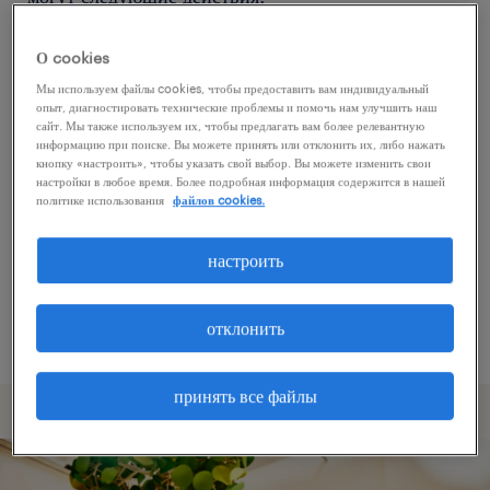
О cookies
Попробуйте удалить некоторые из
Мы используем файлы cookies, чтобы предоставить вам индивидуальный
примененных фильтров.
опыт, диагностировать технические проблемы и помочь нам улучшить наш
сайт. Мы также используем их, чтобы предлагать вам более релевантную
Вы искали работу в определенном месте?
информацию при поиске. Вы можете принять или отклонить их, либо нажать
кнопку «настроить», чтобы указать свой выбор. Вы можете изменить свои
Учтите возможность расширения диапазона
настройки в любое время. Более подробная информация содержится в нашей
вокруг местонахождения.
политике использования
файлов cookies.
Измените название должности или ключевые
настроить
слова и проверьте, правильно ли они
написаны.
отклонить
принять все файлы