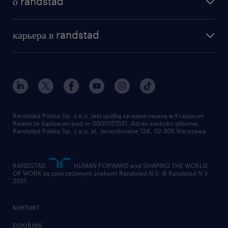
о randstad
почему randstad
отправить резюме
наша история
база знаний
работа в amazon
карьера в randstad
институт исследований randstad
блог
работа в Польше
присоединиться к нам
награда randstad award
контакт
наш мир
для медиа
работа в randstad
для поставщиков
отправить резюме
Randstad Polska Sp. z o.o. jest spółką zarejestrowaną w Krajowym
Rejestrze Sądowym pod nr 0000157531. Adres siedziby głównej
Randstad Polska Sp. z o.o. al. Jerozolimskie 134, 02-305 Warszawa.
RANDSTAD,
, HUMAN FORWARD and SHAPING THE WORLD
OF WORK są zastrzeżonymi znakami Randstad N.V. © Randstad N.V
2021
контакт
cookies