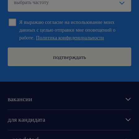
Я выражаю согласие на использование моих
данных с целью отправки мне оповещений о
работе.
Политика конфиденциальности
подтверждать
вакансии
поиск работы
для кандидата
бонусы для работников
как мы работаем
наши представительства