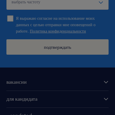
Я выражаю согласие на использование моих
данных с целью отправки мне оповещений о
работе.
Политика конфиденциальности
подтверждать
вакансии
поиск работы
для кандидата
бонусы для работников
как мы работаем
наши представительства