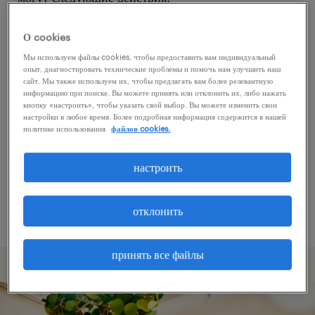
О cookies
Попробуйте удалить некоторые из
Мы используем файлы cookies, чтобы предоставить вам индивидуальный
примененных фильтров.
опыт, диагностировать технические проблемы и помочь нам улучшить наш
сайт. Мы также используем их, чтобы предлагать вам более релевантную
Вы искали работу в определенном месте?
информацию при поиске. Вы можете принять или отклонить их, либо нажать
кнопку «настроить», чтобы указать свой выбор. Вы можете изменить свои
Учтите возможность расширения диапазона
настройки в любое время. Более подробная информация содержится в нашей
вокруг местонахождения.
политике использования
файлов cookies.
Измените название должности или ключевые
настроить
слова и проверьте, правильно ли они
написаны.
отклонить
принять все файлы