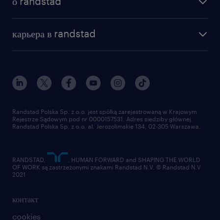
о randstad
почему randstad
отправить резюме
наша история
база знаний
работа в amazon
карьера в randstad
институт исследований randstad
блог
работа в Польше
присоединиться к нам
награда randstad award
контакт
наш мир
для медиа
работа в randstad
для поставщиков
отправить резюме
Randstad Polska Sp. z o.o. jest spółką zarejestrowaną w Krajowym
Rejestrze Sądowym pod nr 0000157531. Adres siedziby głównej
Randstad Polska Sp. z o.o. al. Jerozolimskie 134, 02-305 Warszawa.
RANDSTAD,
, HUMAN FORWARD and SHAPING THE WORLD
OF WORK są zastrzeżonymi znakami Randstad N.V. © Randstad N.V
2021
контакт
cookies