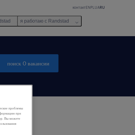
контакт
EN
PL
UA
RU
dstad
я работаю с Randstad
поиск 0 вакансии
ческие проблемы
информацию при
ор. Вы можете
пользования