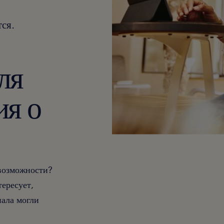
ся.
ля
ия о
 возможности?
тересует,
ала могли