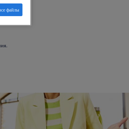
все файлы
.
ия.