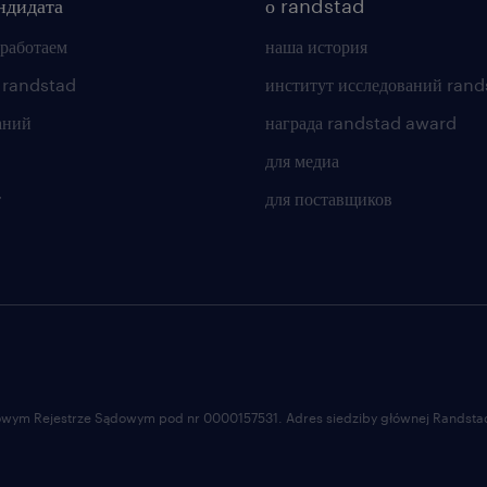
ндидата
о randstad
 работаем
наша история
 randstad
институт исследований rand
аний
награда randstad award
для медиа
т
для поставщиков
ajowym Rejestrze Sądowym pod nr 0000157531. Adres siedziby głównej Randstad 