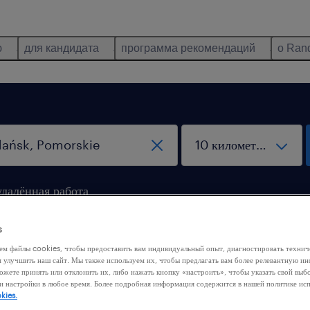
ю
для кандидата
программа рекомендаций
о Ran
удалённая работа
s
ем файлы cookies, чтобы предоставить вам индивидуальный опыт, диагностировать техни
м улучшить наш сайт. Мы также используем их, чтобы предлагать вам более релевантную 
ожете принять или отклонить их, либо нажать кнопку «настроить», чтобы указать свой выб
и настройки в любое время. Более подробная информация содержится в нашей политике ис
 нашли никакой работы с этими фильтрами. Попробуйте
kies.
ить критерии фильтрации, чтобы получить больше