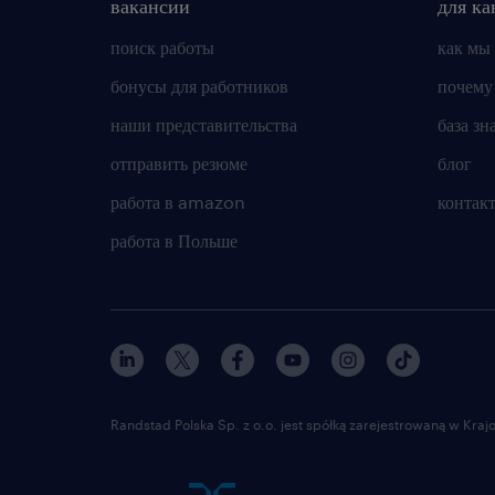
вакансии
для ка
поиск работы
как мы
бонусы для работников
почему
наши представительства
база зн
отправить резюме
блог
работа в amazon
контак
работа в Польше
Randstad Polska Sp. z o.o. jest spółką zarejestrowaną w Kr