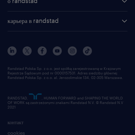
о randstad
почему randstad
отправить резюме
наша история
база знаний
работа в amazon
карьера в randstad
институт исследований randstad
блог
работа в Польше
присоединиться к нам
награда randstad award
контакт
наш мир
для медиа
работа в randstad
для поставщиков
отправить резюме
Randstad Polska Sp. z o.o. jest spółką zarejestrowaną w Krajowym
Rejestrze Sądowym pod nr 0000157531. Adres siedziby głównej
Randstad Polska Sp. z o.o. al. Jerozolimskie 134, 02-305 Warszawa.
RANDSTAD,
, HUMAN FORWARD and SHAPING THE WORLD
OF WORK są zastrzeżonymi znakami Randstad N.V. © Randstad N.V
2021
контакт
cookies