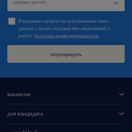
Я выражаю согласие на использование моих
данных с целью отправки мне оповещений о
работе.
Политика конфиденциальности
подтверждать
вакансии
поиск работы
для кандидата
бонусы для работников
как мы работаем
наши представительства