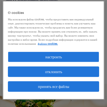
О cookies
Попробуйте удалить некоторые из
Мы используем файлы cookies, чтобы предоставить вам индивидуальный
примененных фильтров.
опыт, диагностировать технические проблемы и помочь нам улучшить наш
сайт. Мы также используем их, чтобы предлагать вам более релевантную
Вы искали работу в определенном месте?
информацию при поиске. Вы можете принять или отклонить их, либо нажать
кнопку «настроить», чтобы указать свой выбор. Вы можете изменить свои
Учтите возможность расширения диапазона
настройки в любое время. Более подробная информация содержится в нашей
вокруг местонахождения.
политике использования
файлов cookies.
Измените название должности или ключевые
настроить
слова и проверьте, правильно ли они
написаны.
отклонить
принять все файлы