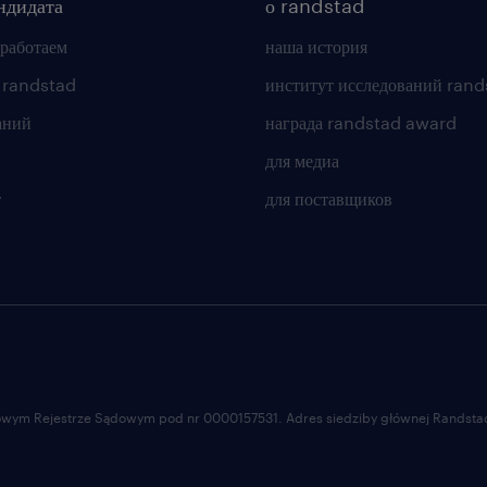
ндидата
о randstad
 работаем
наша история
 randstad
институт исследований rand
аний
награда randstad award
для медиа
т
для поставщиков
ajowym Rejestrze Sądowym pod nr 0000157531. Adres siedziby głównej Randstad 