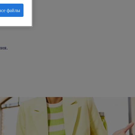
все файлы
.
ия.