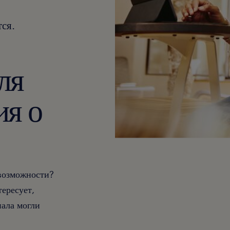
ся.
ля
ия о
 возможности?
тересует,
ала могли