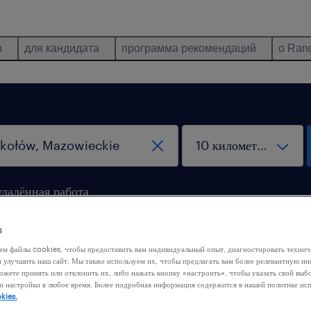
ю
для кандидата
программа рекомендаций
о Ran
удалённая работа
s
ем файлы cookies, чтобы предоставить вам индивидуальный опыт, диагностировать техни
м улучшить наш сайт. Мы также используем их, чтобы предлагать вам более релевантную 
ожете принять или отклонить их, либо нажать кнопку «настроить», чтобы указать свой выб
и настройки в любое время. Более подробная информация содержится в нашей политике ис
 нашли никакой работы с этими фильтрами. Попробуйте
kies.
ить критерии фильтрации, чтобы получить больше