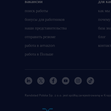
вакансии
для ка
поиск работы
как мы
бонусы для работников
почему
наши представительства
база зн
отправить резюме
блог
работа в amazon
контак
работа в Польше
Randstad Polska Sp. z o.o. jest spółką zarejestrowaną w Kr