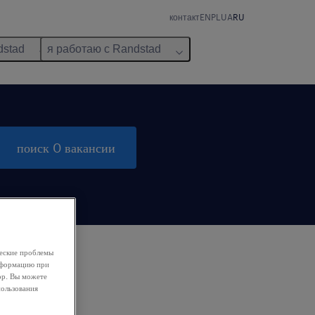
контакт
EN
PL
UA
RU
dstad
я работаю с Randstad
поиск 0 вакансии
ческие проблемы
информацию при
ор. Вы можете
пользования