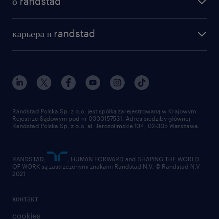
о randstad
почему randstad
отправить резюме
наша история
база знаний
работа в amazon
карьера в randstad
институт исследований randstad
блог
работа в Польше
присоединиться к нам
награда randstad award
контакт
наш мир
для медиа
работа в randstad
для поставщиков
отправить резюме
Randstad Polska Sp. z o.o. jest spółką zarejestrowaną w Krajowym
Rejestrze Sądowym pod nr 0000157531. Adres siedziby głównej
Randstad Polska Sp. z o.o. al. Jerozolimskie 134, 02-305 Warszawa.
RANDSTAD,
, HUMAN FORWARD and SHAPING THE WORLD
OF WORK są zastrzeżonymi znakami Randstad N.V. © Randstad N.V
2021
контакт
cookies