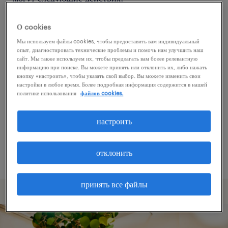
О cookies
Попробуйте удалить некоторые из
Мы используем файлы cookies, чтобы предоставить вам индивидуальный
примененных фильтров.
опыт, диагностировать технические проблемы и помочь нам улучшить наш
сайт. Мы также используем их, чтобы предлагать вам более релевантную
Вы искали работу в определенном месте?
информацию при поиске. Вы можете принять или отклонить их, либо нажать
кнопку «настроить», чтобы указать свой выбор. Вы можете изменить свои
Учтите возможность расширения диапазона
настройки в любое время. Более подробная информация содержится в нашей
вокруг местонахождения.
политике использования
файлов cookies.
Измените название должности или ключевые
настроить
слова и проверьте, правильно ли они
написаны.
отклонить
принять все файлы