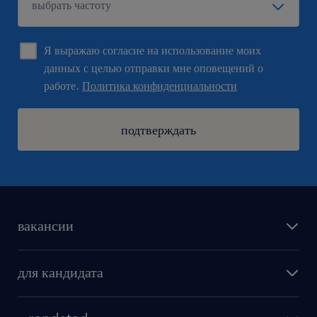
Я выражаю согласие на использование моих
данных с целью отправки мне оповещений о
работе.
Политика конфиденциальности
подтверждать
вакансии
поиск работы
для кандидата
бонусы для работников
как мы работаем
наши представительства