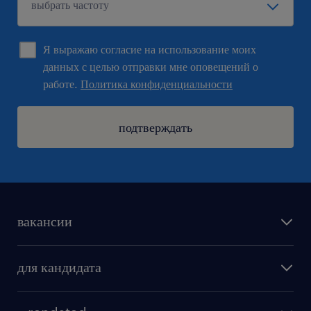
Я выражаю согласие на использование моих
данных с целью отправки мне оповещений о
работе.
Политика конфиденциальности
подтверждать
вакансии
поиск работы
для кандидата
бонусы для работников
как мы работаем
наши представительства