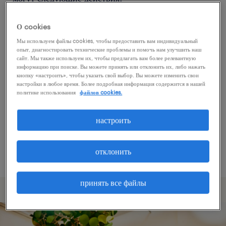
О cookies
Попробуйте удалить некоторые из
Мы используем файлы cookies, чтобы предоставить вам индивидуальный
примененных фильтров.
опыт, диагностировать технические проблемы и помочь нам улучшить наш
сайт. Мы также используем их, чтобы предлагать вам более релевантную
Вы искали работу в определенном месте?
информацию при поиске. Вы можете принять или отклонить их, либо нажать
кнопку «настроить», чтобы указать свой выбор. Вы можете изменить свои
Учтите возможность расширения диапазона
настройки в любое время. Более подробная информация содержится в нашей
вокруг местонахождения.
политике использования
файлов cookies.
Измените название должности или ключевые
настроить
слова и проверьте, правильно ли они
написаны.
отклонить
принять все файлы