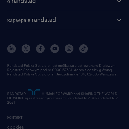
о randstad
почему randstad
отправить резюме
наша история
база знаний
работа в amazon
карьера в randstad
институт исследований randstad
блог
работа в Польше
присоединиться к нам
награда randstad award
контакт
наш мир
для медиа
работа в randstad
для поставщиков
отправить резюме
Randstad Polska Sp. z o.o. jest spółką zarejestrowaną w Krajowym
Rejestrze Sądowym pod nr 0000157531. Adres siedziby głównej
Randstad Polska Sp. z o.o. al. Jerozolimskie 134, 02-305 Warszawa.
RANDSTAD,
, HUMAN FORWARD and SHAPING THE WORLD
OF WORK są zastrzeżonymi znakami Randstad N.V. © Randstad N.V
2021
контакт
cookies