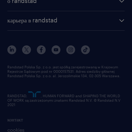
о randstad
почему randstad
отправить резюме
наша история
база знаний
работа в amazon
карьера в randstad
институт исследований randstad
блог
работа в Польше
присоединиться к нам
награда randstad award
контакт
наш мир
для медиа
работа в randstad
для поставщиков
отправить резюме
Randstad Polska Sp. z o.o. jest spółką zarejestrowaną w Krajowym
Rejestrze Sądowym pod nr 0000157531. Adres siedziby głównej
Randstad Polska Sp. z o.o. al. Jerozolimskie 134, 02-305 Warszawa.
RANDSTAD,
, HUMAN FORWARD and SHAPING THE WORLD
OF WORK są zastrzeżonymi znakami Randstad N.V. © Randstad N.V
2021
контакт
cookies