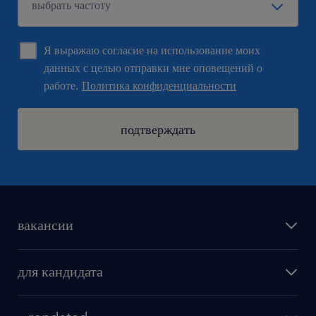
Я выражаю согласие на использование моих
данных с целью отправки мне оповещений о
работе.
Политика конфиденциальности
подтверждать
вакансии
поиск работы
для кандидата
бонусы для работников
как мы работаем
наши представительства