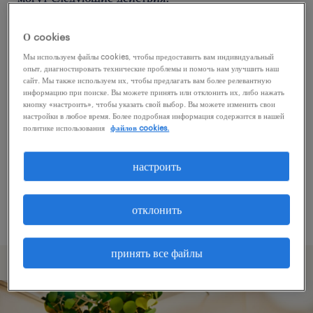
О cookies
Попробуйте удалить некоторые из
Мы используем файлы cookies, чтобы предоставить вам индивидуальный
примененных фильтров.
опыт, диагностировать технические проблемы и помочь нам улучшить наш
сайт. Мы также используем их, чтобы предлагать вам более релевантную
Вы искали работу в определенном месте?
информацию при поиске. Вы можете принять или отклонить их, либо нажать
кнопку «настроить», чтобы указать свой выбор. Вы можете изменить свои
Учтите возможность расширения диапазона
настройки в любое время. Более подробная информация содержится в нашей
вокруг местонахождения.
политике использования
файлов cookies.
Измените название должности или ключевые
настроить
слова и проверьте, правильно ли они
написаны.
отклонить
принять все файлы