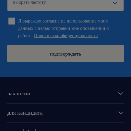
Я выражаю согласие на использование моих
данных с целью отправки мне оповещений о
работе.
Политика конфиденциальности
подтверждать
вакансии
поиск работы
для кандидата
бонусы для работников
как мы работаем
наши представительства