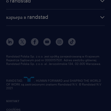
о randstad
почему randstad
отправить резюме
наша история
база знаний
работа в amazon
карьера в randstad
институт исследований randstad
блог
работа в Польше
присоединиться к нам
награда randstad award
контакт
наш мир
для медиа
работа в randstad
для поставщиков
отправить резюме
Randstad Polska Sp. z o.o. jest spółką zarejestrowaną w Krajowym
Rejestrze Sądowym pod nr 0000157531. Adres siedziby głównej
Randstad Polska Sp. z o.o. al. Jerozolimskie 134, 02-305 Warszawa.
RANDSTAD,
, HUMAN FORWARD and SHAPING THE WORLD
OF WORK są zastrzeżonymi znakami Randstad N.V. © Randstad N.V
2021
контакт
cookies