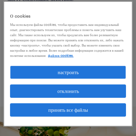
О cookies
Попробуйте удалить некоторые из
Мы используем файлы cookies, чтобы предоставить вам индивидуальный
примененных фильтров.
опыт, диагностировать технические проблемы и помочь нам улучшить наш
сайт. Мы также используем их, чтобы предлагать вам более релевантную
Вы искали работу в определенном месте?
информацию при поиске. Вы можете принять или отклонить их, либо нажать
кнопку «настроить», чтобы указать свой выбор. Вы можете изменить свои
Учтите возможность расширения диапазона
настройки в любое время. Более подробная информация содержится в нашей
вокруг местонахождения.
политике использования
файлов cookies.
Измените название должности или ключевые
настроить
слова и проверьте, правильно ли они
написаны.
отклонить
принять все файлы