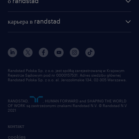
о randstad
почему randstad
отправить резюме
наша история
база знаний
работа в amazon
карьера в randstad
институт исследований randstad
блог
работа в Польше
присоединиться к нам
награда randstad award
контакт
наш мир
для медиа
работа в randstad
для поставщиков
отправить резюме
Randstad Polska Sp. z o.o. jest spółką zarejestrowaną w Krajowym
Rejestrze Sądowym pod nr 0000157531. Adres siedziby głównej
Randstad Polska Sp. z o.o. al. Jerozolimskie 134, 02-305 Warszawa.
RANDSTAD,
, HUMAN FORWARD and SHAPING THE WORLD
OF WORK są zastrzeżonymi znakami Randstad N.V. © Randstad N.V
2021
контакт
cookies