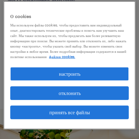
О cookies
Попробуйте удалить некоторые из
Мы используем файлы cookies, чтобы предоставить вам индивидуальный
примененных фильтров.
опыт, диагностировать технические проблемы и помочь нам улучшить наш
сайт. Мы также используем их, чтобы предлагать вам более релевантную
Вы искали работу в определенном месте?
информацию при поиске. Вы можете принять или отклонить их, либо нажать
кнопку «настроить», чтобы указать свой выбор. Вы можете изменить свои
Учтите возможность расширения диапазона
настройки в любое время. Более подробная информация содержится в нашей
вокруг местонахождения.
политике использования
файлов cookies.
Измените название должности или ключевые
настроить
слова и проверьте, правильно ли они
написаны.
отклонить
принять все файлы