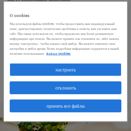
О cookies
Попробуйте удалить некоторые из
Мы используем файлы cookies, чтобы предоставить вам индивидуальный
примененных фильтров.
опыт, диагностировать технические проблемы и помочь нам улучшить наш
сайт. Мы также используем их, чтобы предлагать вам более релевантную
Вы искали работу в определенном месте?
информацию при поиске. Вы можете принять или отклонить их, либо нажать
кнопку «настроить», чтобы указать свой выбор. Вы можете изменить свои
Учтите возможность расширения диапазона
настройки в любое время. Более подробная информация содержится в нашей
вокруг местонахождения.
политике использования
файлов cookies.
Измените название должности или ключевые
настроить
слова и проверьте, правильно ли они
написаны.
отклонить
принять все файлы