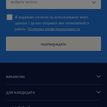
Я выражаю согласие на использование моих
данных с целью отправки мне оповещений о
работе.
Политика конфиденциальности
подтверждать
вакансии
поиск работы
для кандидата
бонусы для работников
как мы работаем
наши представительства