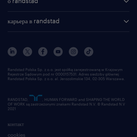
о randstad
почему randstad
отправить резюме
наша история
база знаний
работа в amazon
карьера в randstad
институт исследований randstad
блог
работа в Польше
присоединиться к нам
награда randstad award
контакт
наш мир
для медиа
работа в randstad
для поставщиков
отправить резюме
Randstad Polska Sp. z o.o. jest spółką zarejestrowaną w Krajowym
Rejestrze Sądowym pod nr 0000157531. Adres siedziby głównej
Randstad Polska Sp. z o.o. al. Jerozolimskie 134, 02-305 Warszawa.
RANDSTAD,
, HUMAN FORWARD and SHAPING THE WORLD
OF WORK są zastrzeżonymi znakami Randstad N.V. © Randstad N.V
2021
контакт
cookies