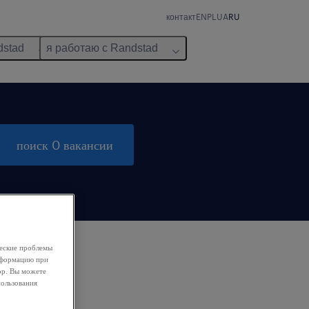
контакт
EN
PL
UA
RU
dstad
я работаю с Randstad
поиск 0 вакансии
ческие проблемы
информацию при
ор. Вы можете
пользования