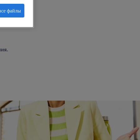
все файлы
.
ия.