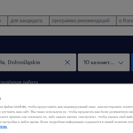
ю
для кандидата
программа рекомендаций
о Ran
удалённая работа
s
ем файлы cookies, чтобы предоставить вам индивидуальный опыт, диагностировать техни
м улучшить наш сайт. Мы также используем их, чтобы предлагать вам более релевантную 
ожете принять или отклонить их, либо нажать кнопку «настроить», чтобы указать свой выб
и настройки в любое время. Более подробная информация содержится в нашей политике ис
 нашли никакой работы с этими фильтрами. Попробуйте
kies.
ить критерии фильтрации, чтобы получить больше