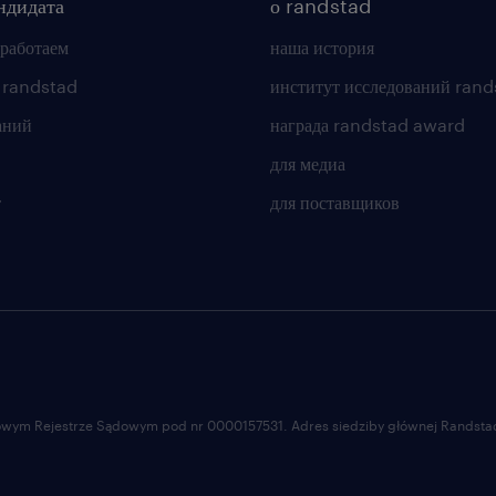
ндидата
о randstad
 работаем
наша история
 randstad
институт исследований rand
аний
награда randstad award
для медиа
т
для поставщиков
ajowym Rejestrze Sądowym pod nr 0000157531. Adres siedziby głównej Randstad 