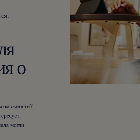
ся.
ля
ия о
 возможности?
тересует,
ала могли