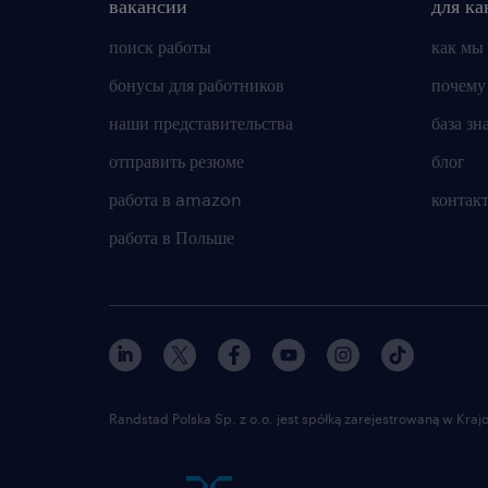
вакансии
для ка
поиск работы
как мы
бонусы для работников
почему
наши представительства
база зн
отправить резюме
блог
работа в amazon
контак
работа в Польше
Randstad Polska Sp. z o.o. jest spółką zarejestrowaną w Kr