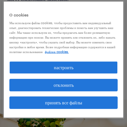
О cookies
Попробуйте удалить некоторые из
Мы используем файлы cookies, чтобы предоставить вам индивидуальный
примененных фильтров.
опыт, диагностировать технические проблемы и помочь нам улучшить наш
сайт. Мы также используем их, чтобы предлагать вам более релевантную
Вы искали работу в определенном месте?
информацию при поиске. Вы можете принять или отклонить их, либо нажать
кнопку «настроить», чтобы указать свой выбор. Вы можете изменить свои
Учтите возможность расширения диапазона
настройки в любое время. Более подробная информация содержится в нашей
вокруг местонахождения.
политике использования
файлов cookies.
Измените название должности или ключевые
настроить
слова и проверьте, правильно ли они
написаны.
отклонить
принять все файлы