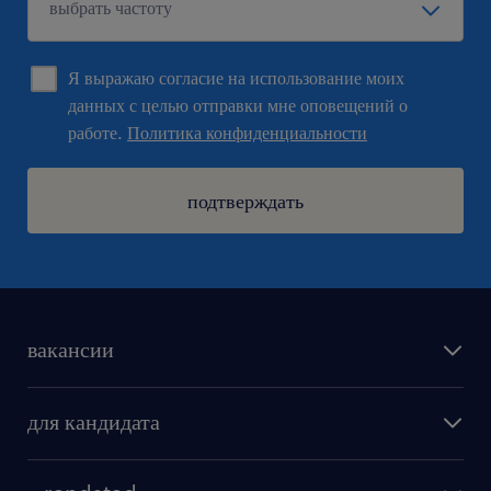
Я выражаю согласие на использование моих
данных с целью отправки мне оповещений о
работе.
Политика конфиденциальности
подтверждать
вакансии
поиск работы
для кандидата
бонусы для работников
как мы работаем
наши представительства