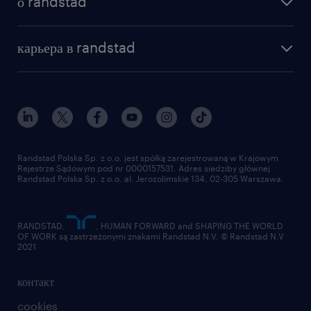
о randstad
почему randstad
отправить резюме
наша история
база знаний
работа в amazon
карьера в randstad
институт исследований randstad
блог
работа в Польше
присоединиться к нам
награда randstad award
контакт
наш мир
для медиа
работа в randstad
для поставщиков
отправить резюме
Randstad Polska Sp. z o.o. jest spółką zarejestrowaną w Krajowym
Rejestrze Sądowym pod nr 0000157531. Adres siedziby głównej
Randstad Polska Sp. z o.o. al. Jerozolimskie 134, 02-305 Warszawa.
RANDSTAD,
, HUMAN FORWARD and SHAPING THE WORLD
OF WORK są zastrzeżonymi znakami Randstad N.V. © Randstad N.V
2021
контакт
cookies