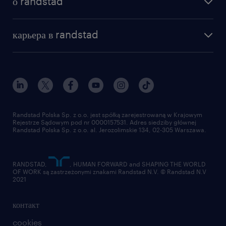
о randstad
почему randstad
отправить резюме
наша история
база знаний
работа в amazon
карьера в randstad
институт исследований randstad
блог
работа в Польше
присоединиться к нам
награда randstad award
контакт
наш мир
для медиа
работа в randstad
для поставщиков
отправить резюме
Randstad Polska Sp. z o.o. jest spółką zarejestrowaną w Krajowym
Rejestrze Sądowym pod nr 0000157531. Adres siedziby głównej
Randstad Polska Sp. z o.o. al. Jerozolimskie 134, 02-305 Warszawa.
RANDSTAD,
, HUMAN FORWARD and SHAPING THE WORLD
OF WORK są zastrzeżonymi znakami Randstad N.V. © Randstad N.V
2021
контакт
cookies