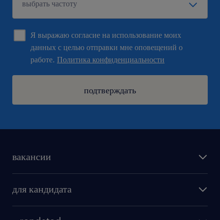
Я выражаю согласие на использование моих
данных с целью отправки мне оповещений о
работе.
Политика конфиденциальности
подтверждать
вакансии
поиск работы
для кандидата
бонусы для работников
как мы работаем
наши представительства