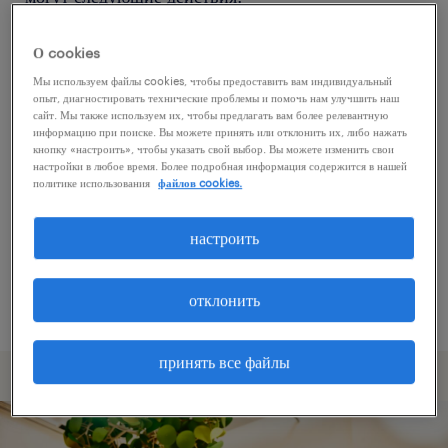
О cookies
Попробуйте удалить некоторые из
Мы используем файлы cookies, чтобы предоставить вам индивидуальный
примененных фильтров.
опыт, диагностировать технические проблемы и помочь нам улучшить наш
сайт. Мы также используем их, чтобы предлагать вам более релевантную
Вы искали работу в определенном месте?
информацию при поиске. Вы можете принять или отклонить их, либо нажать
кнопку «настроить», чтобы указать свой выбор. Вы можете изменить свои
Учтите возможность расширения диапазона
настройки в любое время. Более подробная информация содержится в нашей
вокруг местонахождения.
политике использования
файлов cookies.
Измените название должности или ключевые
настроить
слова и проверьте, правильно ли они
написаны.
отклонить
принять все файлы