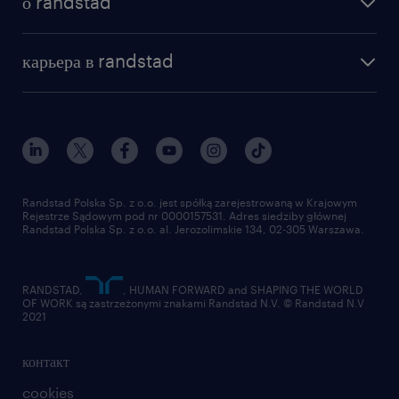
о randstad
почему randstad
отправить резюме
наша история
база знаний
работа в amazon
карьера в randstad
институт исследований randstad
блог
работа в Польше
присоединиться к нам
награда randstad award
контакт
наш мир
для медиа
работа в randstad
для поставщиков
отправить резюме
Randstad Polska Sp. z o.o. jest spółką zarejestrowaną w Krajowym
Rejestrze Sądowym pod nr 0000157531. Adres siedziby głównej
Randstad Polska Sp. z o.o. al. Jerozolimskie 134, 02-305 Warszawa.
RANDSTAD,
, HUMAN FORWARD and SHAPING THE WORLD
OF WORK są zastrzeżonymi znakami Randstad N.V. © Randstad N.V
2021
контакт
cookies