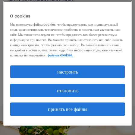
О cookies
Попробуйте удалить некоторые из
Мы используем файлы cookies, чтобы предоставить вам индивидуальный
примененных фильтров.
опыт, диагностировать технические проблемы и помочь нам улучшить наш
сайт. Мы также используем их, чтобы предлагать вам более релевантную
Вы искали работу в определенном месте?
информацию при поиске. Вы можете принять или отклонить их, либо нажать
кнопку «настроить», чтобы указать свой выбор. Вы можете изменить свои
Учтите возможность расширения диапазона
настройки в любое время. Более подробная информация содержится в нашей
вокруг местонахождения.
политике использования
файлов cookies.
Измените название должности или ключевые
настроить
слова и проверьте, правильно ли они
написаны.
отклонить
принять все файлы