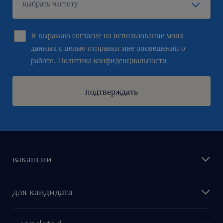
Я выражаю согласие на использование моих
данных с целью отправки мне оповещений о
работе.
Политика конфиденциальности
подтверждать
вакансии
поиск работы
для кандидата
бонусы для работников
как мы работаем
наши представительства