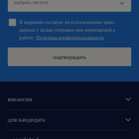
Я выражаю согласие на использование моих
данных с целью отправки мне оповещений о
работе.
Политика конфиденциальности
подтверждать
вакансии
поиск работы
для кандидата
бонусы для работников
как мы работаем
наши представительства