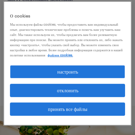
О cookies
Попробуйте удалить некоторые из
Мы используем файлы cookies, чтобы предоставить вам индивидуальный
примененных фильтров.
опыт, диагностировать технические проблемы и помочь нам улучшить наш
сайт. Мы также используем их, чтобы предлагать вам более релевантную
Вы искали работу в определенном месте?
информацию при поиске. Вы можете принять или отклонить их, либо нажать
кнопку «настроить», чтобы указать свой выбор. Вы можете изменить свои
Учтите возможность расширения диапазона
настройки в любое время. Более подробная информация содержится в нашей
вокруг местонахождения.
политике использования
файлов cookies.
Измените название должности или ключевые
настроить
слова и проверьте, правильно ли они
написаны.
отклонить
принять все файлы