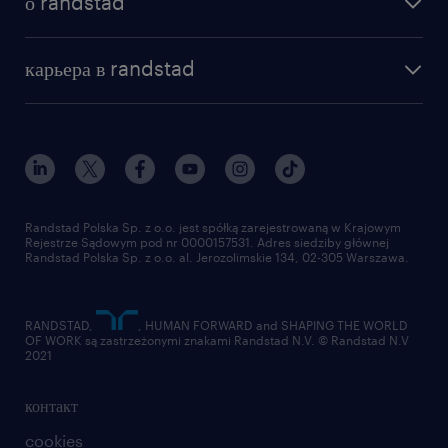
о randstad
почему randstad
отправить резюме
наша история
база знаний
работа в amazon
карьера в randstad
институт исследований randstad
блог
работа в Польше
присоединиться к нам
награда randstad award
контакт
наш мир
для медиа
работа в randstad
для поставщиков
отправить резюме
Randstad Polska Sp. z o.o. jest spółką zarejestrowaną w Krajowym
Rejestrze Sądowym pod nr 0000157531. Adres siedziby głównej
Randstad Polska Sp. z o.o. al. Jerozolimskie 134, 02-305 Warszawa.
RANDSTAD,
, HUMAN FORWARD and SHAPING THE WORLD
OF WORK są zastrzeżonymi znakami Randstad N.V. © Randstad N.V
2021
контакт
cookies