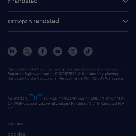
о randstad
почему randstad
отправить резюме
наша история
база знаний
работа в amazon
карьера в randstad
институт исследований randstad
блог
работа в Польше
присоединиться к нам
награда randstad award
контакт
наш мир
для медиа
работа в randstad
для поставщиков
отправить резюме
Randstad Polska Sp. z o.o. jest spółką zarejestrowaną w Krajowym
Rejestrze Sądowym pod nr 0000157531. Adres siedziby głównej
Randstad Polska Sp. z o.o. al. Jerozolimskie 134, 02-305 Warszawa.
RANDSTAD,
, HUMAN FORWARD and SHAPING THE WORLD
OF WORK są zastrzeżonymi znakami Randstad N.V. © Randstad N.V
2021
контакт
cookies