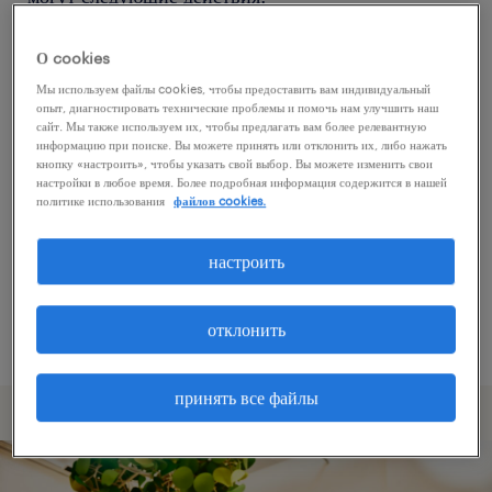
О cookies
Попробуйте удалить некоторые из
Мы используем файлы cookies, чтобы предоставить вам индивидуальный
примененных фильтров.
опыт, диагностировать технические проблемы и помочь нам улучшить наш
сайт. Мы также используем их, чтобы предлагать вам более релевантную
Вы искали работу в определенном месте?
информацию при поиске. Вы можете принять или отклонить их, либо нажать
кнопку «настроить», чтобы указать свой выбор. Вы можете изменить свои
Учтите возможность расширения диапазона
настройки в любое время. Более подробная информация содержится в нашей
вокруг местонахождения.
политике использования
файлов cookies.
Измените название должности или ключевые
настроить
слова и проверьте, правильно ли они
написаны.
отклонить
принять все файлы