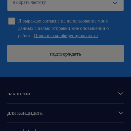
Я выражаю согласие на использование моих
данных с целью отправки мне оповещений о
работе.
Политика конфиденциальности
подтверждать
вакансии
поиск работы
для кандидата
бонусы для работников
как мы работаем
наши представительства