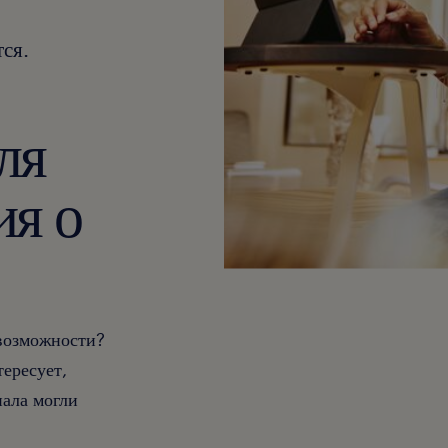
ся.
ля
ия о
 возможности?
тересует,
ала могли