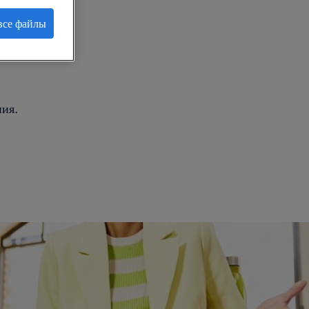
все файлы
.
ия.