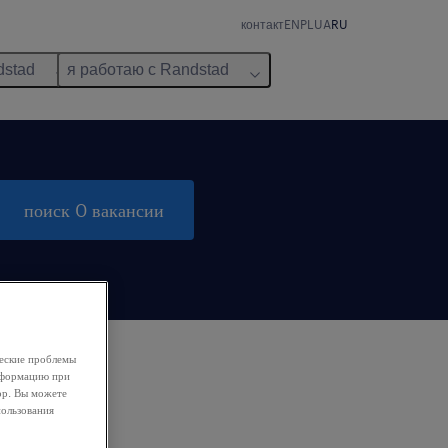
контакт
EN
PL
UA
RU
dstad
я работаю с Randstad
поиск 0 вакансии
ческие проблемы
информацию при
ор. Вы можете
пользования