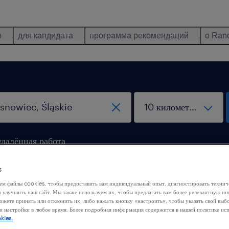
ю
для кандидата
программа рекомендаций
о Ran
удалённая работа
s
ем файлы cookies, чтобы предоставить вам индивидуальный опыт, диагностировать техни
м улучшить наш сайт. Мы также используем их, чтобы предлагать вам более релевантную 
ожете принять или отклонить их, либо нажать кнопку «настроить», чтобы указать свой выб
и настройки в любое время. Более подробная информация содержится в нашей политике ис
 нашли никакой работы с этими фильтрами. Попробуйте
kies.
ить критерии фильтрации, чтобы получить больше