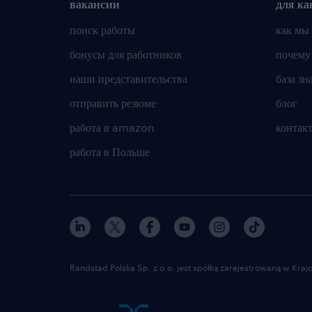
вакансии
для ка
поиск работы
как мы
бонусы для работников
почему
наши представительства
база зн
отправить резюме
блог
работа в amazon
контак
работа в Польше
Randstad Polska Sp. z o.o. jest spółką zarejestrowaną w Kr