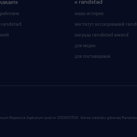
ндидата
о randstad
 работаем
наша история
 randstad
институт исследований rand
аний
награда randstad award
для медиа
т
для поставщиков
ajowym Rejestrze Sądowym pod nr 0000157531. Adres siedziby głównej Randstad 