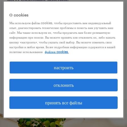
О cookies
Попробуйте удалить некоторые из
Мы используем файлы cookies, чтобы предоставить вам индивидуальный
примененных фильтров.
опыт, диагностировать технические проблемы и помочь нам улучшить наш
сайт. Мы также используем их, чтобы предлагать вам более релевантную
Вы искали работу в определенном месте?
информацию при поиске. Вы можете принять или отклонить их, либо нажать
кнопку «настроить», чтобы указать свой выбор. Вы можете изменить свои
Учтите возможность расширения диапазона
настройки в любое время. Более подробная информация содержится в нашей
вокруг местонахождения.
политике использования
файлов cookies.
Измените название должности или ключевые
настроить
слова и проверьте, правильно ли они
написаны.
отклонить
принять все файлы