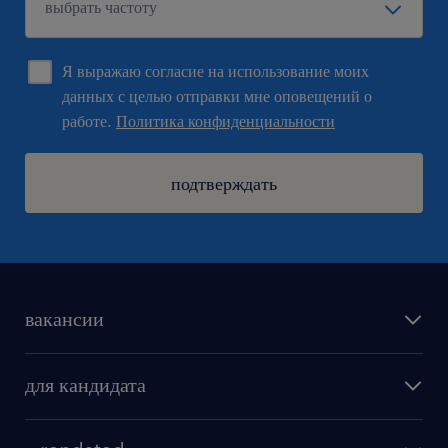
Я выражаю согласие на использование моих
данных с целью отправки мне оповещений о
работе.
Политика конфиденциальности
подтверждать
вакансии
поиск работы
для кандидата
бонусы для работников
как мы работаем
наши представительства