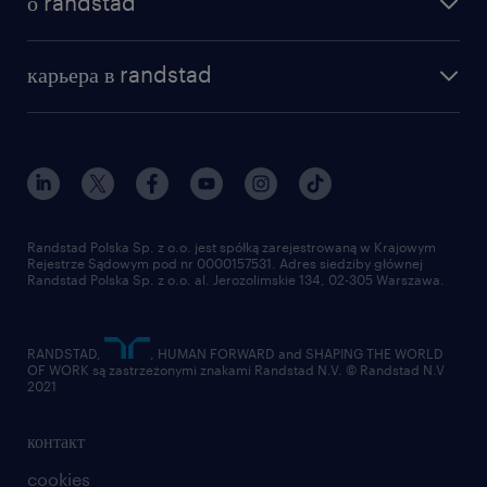
о randstad
почему randstad
отправить резюме
наша история
база знаний
работа в amazon
карьера в randstad
институт исследований randstad
блог
работа в Польше
присоединиться к нам
награда randstad award
контакт
наш мир
для медиа
работа в randstad
для поставщиков
отправить резюме
Randstad Polska Sp. z o.o. jest spółką zarejestrowaną w Krajowym
Rejestrze Sądowym pod nr 0000157531. Adres siedziby głównej
Randstad Polska Sp. z o.o. al. Jerozolimskie 134, 02-305 Warszawa.
RANDSTAD,
, HUMAN FORWARD and SHAPING THE WORLD
OF WORK są zastrzeżonymi znakami Randstad N.V. © Randstad N.V
2021
контакт
cookies