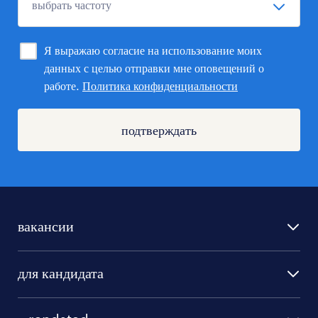
Я выражаю согласие на использование моих
данных с целью отправки мне оповещений о
работе.
Политика конфиденциальности
подтверждать
вакансии
поиск работы
для кандидата
бонусы для работников
как мы работаем
наши представительства