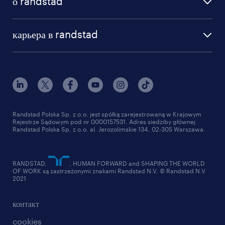
о randstad
почему randstad
отправить резюме
наша история
база знаний
работа в amazon
карьера в randstad
институт исследований randstad
блог
работа в Польше
присоединиться к нам
награда randstad award
контакт
наш мир
для медиа
работа в randstad
для поставщиков
отправить резюме
Randstad Polska Sp. z o.o. jest spółką zarejestrowaną w Krajowym
Rejestrze Sądowym pod nr 0000157531. Adres siedziby głównej
Randstad Polska Sp. z o.o. al. Jerozolimskie 134, 02-305 Warszawa.
RANDSTAD,
, HUMAN FORWARD and SHAPING THE WORLD
OF WORK są zastrzeżonymi znakami Randstad N.V. © Randstad N.V
2021
контакт
cookies