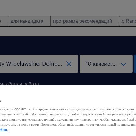
ю
для кандидата
программа рекомендаций
о Ran
удалённая работа
s
ем файлы cookies, чтобы предоставить вам индивидуальный опыт, диагностировать техни
м улучшить наш сайт. Мы также используем их, чтобы предлагать вам более релевантную 
ожете принять или отклонить их, либо нажать кнопку «настроить», чтобы указать свой выб
и настройки в любое время. Более подробная информация содержится в нашей политике ис
 нашли никакой работы с этими фильтрами. Попробуйте
kies.
ить критерии фильтрации, чтобы получить больше