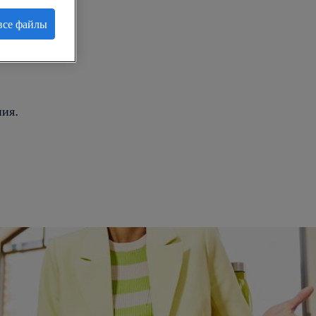
все файлы
.
ия.