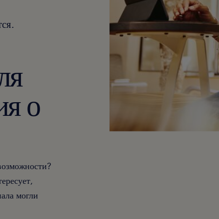
ся.
ля
ия о
 возможности?
тересует,
ала могли