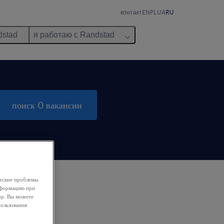
контакт
EN
PL
UA
RU
dstad
я работаю с Randstad
поиск 0 вакансии
ческие проблемы
информацию при
ор. Вы можете
пользования