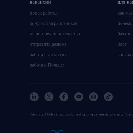
вакансии
для ка
поиск работы
как мы
бонусы для работников
почему
наши представительства
база зн
отправить резюме
блог
работа в amazon
контак
работа в Польше
Randstad Polska Sp. z o.o. jest spółką zarejestrowaną w Kr