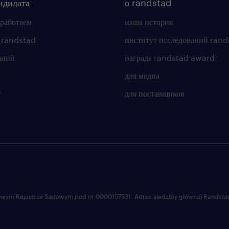
ндидата
о randstad
 работаем
наша история
 randstad
институт исследований rand
аний
награда randstad award
для медиа
т
для поставщиков
ajowym Rejestrze Sądowym pod nr 0000157531. Adres siedziby głównej Randstad 