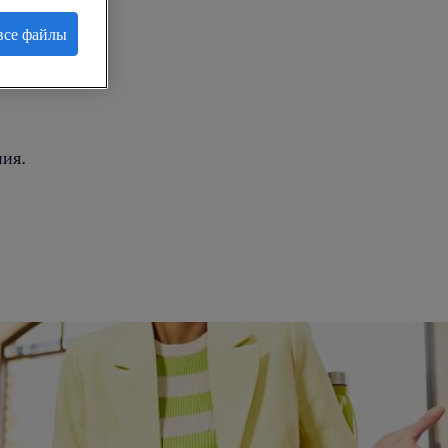
все файлы
.
ия.