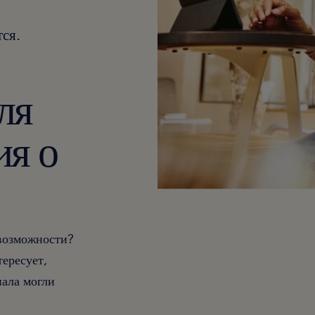
ся.
ля
ия о
 возможности?
тересует,
ала могли