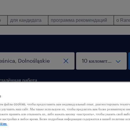
ю
для кандидата
программа рекомендаций
о Ran
удалённая работа
s
ем файлы cookies, чтобы предоставить вам индивидуальный опыт, диагностировать техни
м улучшить наш сайт. Мы также используем их, чтобы предлагать вам более релевантную 
ожете принять или отклонить их, либо нажать кнопку «настроить», чтобы указать свой выб
и настройки в любое время. Более подробная информация содержится в нашей политике ис
 нашли никакой работы с этими фильтрами. Попробуйте
kies.
ить критерии фильтрации, чтобы получить больше