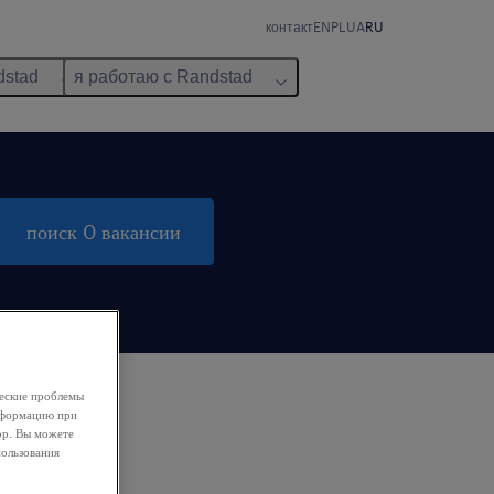
контакт
EN
PL
UA
RU
dstad
я работаю с Randstad
поиск 0 вакансии
ческие проблемы
информацию при
ор. Вы можете
пользования