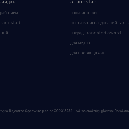
ндидата
о randstad
 работаем
наша история
 randstad
институт исследований rand
аний
награда randstad award
для медиа
т
для поставщиков
ajowym Rejestrze Sądowym pod nr 0000157531. Adres siedziby głównej Randstad 