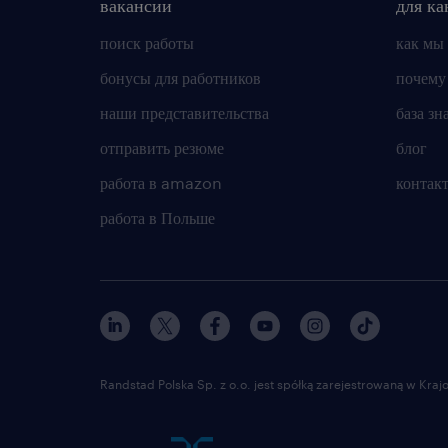
вакансии
для ка
поиск работы
как мы
бонусы для работников
почему
наши представительства
база зн
отправить резюме
блог
работа в amazon
контак
работа в Польше
Randstad Polska Sp. z o.o. jest spółką zarejestrowaną w Kr